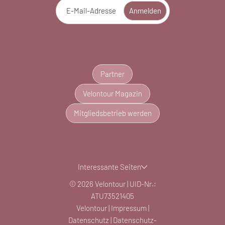
E-Mail-Adresse
Anmelden
Partner
Velontour Magazin
Mitgliedsbetrieb werden
Interessante Seiten
© 2026 Velontour
|
UID-Nr.:
ATU73521405
Velontour
|
Impressum
|
Datenschutz
|
Datenschutz-