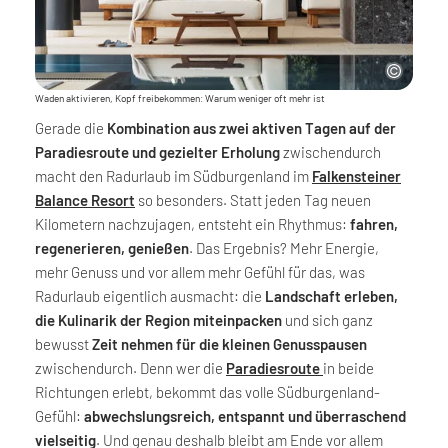
Waden aktivieren, Kopf freibekommen: Warum weniger oft mehr ist
Gerade die
Kombination aus zwei aktiven Tagen auf der
Paradiesroute und gezielter Erholung
zwischendurch
macht den Radurlaub im Südburgenland im
Falkensteiner
Balance Resort
so besonders. Statt jeden Tag neuen
Kilometern nachzujagen, entsteht ein Rhythmus:
fahren,
regenerieren, genießen
. Das Ergebnis? Mehr Energie,
mehr Genuss und vor allem mehr Gefühl für das, was
Radurlaub eigentlich ausmacht: die
Landschaft erleben,
die Kulinarik der Region miteinpacken
und sich ganz
bewusst
Zeit nehmen für die kleinen Genusspausen
zwischendurch. Denn wer die
Paradiesroute
in beide
Richtungen erlebt, bekommt das volle Südburgenland-
Gefühl:
abwechslungsreich, entspannt und überraschend
vielseitig
. Und genau deshalb bleibt am Ende vor allem