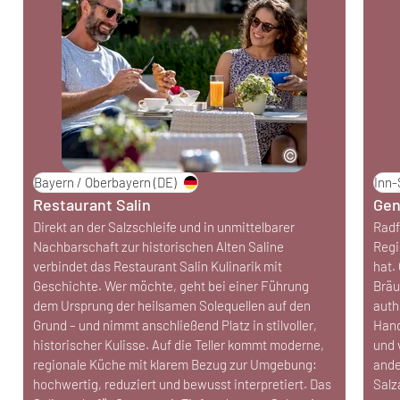
Bayern / Oberbayern
(DE)
Inn-
Restaurant Salin
Gen
Direkt an der Salzschleife und in unmittelbarer
Radf
Nachbarschaft zur historischen Alten Saline
Regi
verbindet das Restaurant Salin Kulinarik mit
hat.
Geschichte. Wer möchte, geht bei einer Führung
Bräu
dem Ursprung der heilsamen Solequellen auf den
auth
Grund – und nimmt anschließend Platz in stilvoller,
Hand
historischer Kulisse. Auf die Teller kommt moderne,
und 
regionale Küche mit klarem Bezug zur Umgebung:
ande
hochwertig, reduziert und bewusst interpretiert. Das
Salz