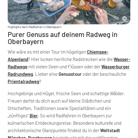
Highlights beim Radfahren in Oberbayern
Purer Genuss auf deinem Radweg in
Oberbayern
Wie wäre es mit einer Tour im hügeligen
Chiemsee-
Alpenland
? Hier locken herrliche Radstrecken wie die
Wasser-
Radlwege
mit vielen Seen und Flüssen oder der
Wasserburger
Radrundweg
. Lieber eine
Genusstour
oder der beschauliche
Prientalradweg
?
Hochgebirge und Hügel, frische Seen und schattige Wälder.
Freuen darfst du dich auch auf kleine Städtchen und
Ortschaften, Traditionen sowie Spezialitäten und ein
„zünftiges“
Bier
. So wird Radfahren in Oberbayern zur
kulinarischen Entdeckungsreise. Besondere kulturelle und
architektonische Glanzpunkte findest du in der
Weltstadt
München
.
Burghausen
beeindruckt mit der weltlängsten