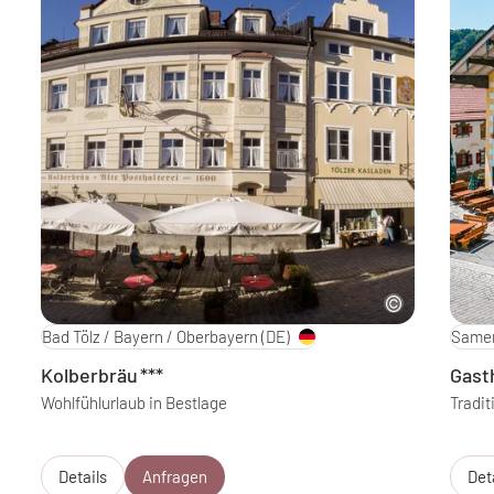
Bad Tölz / Bayern / Oberbayern
(DE)
Samer
Kolberbräu
***
Gast
Wohlfühlurlaub in Bestlage
Tradit
Details
Anfragen
Det