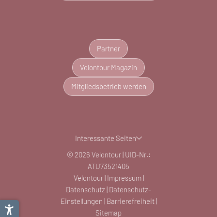
Partner
Velontour Magazin
Mitgliedsbetrieb werden
Interessante Seiten
© 2026 Velontour
|
UID-Nr.:
ATU73521405
Velontour
|
Impressum
|
Datenschutz
|
Datenschutz-
Einstellungen
|
Barrierefreiheit
|
Sitemap