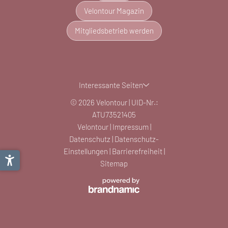
Velontour Magazin
Mitgliedsbetrieb werden
Interessante Seiten
© 2026 Velontour
|
UID-Nr.:
ATU73521405
Velontour
|
Impressum
|
Datenschutz
|
Datenschutz-
Einstellungen
|
Barrierefreiheit
|
Sitemap