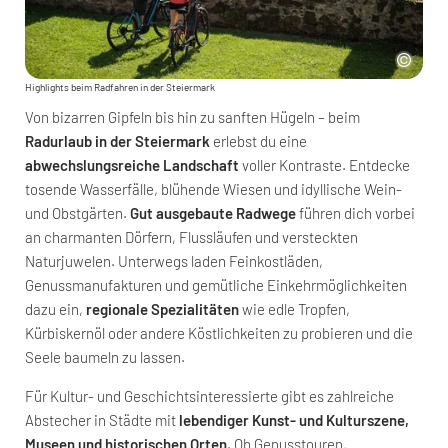
Highlights beim Radfahren in der Steiermark
Von bizarren Gipfeln bis hin zu sanften Hügeln – beim
Radurlaub in der Steiermark
erlebst du eine
abwechslungsreiche Landschaft
voller Kontraste. Entdecke
tosende Wasserfälle, blühende Wiesen und idyllische Wein-
und Obstgärten.
Gut ausgebaute Radwege
führen dich vorbei
an charmanten Dörfern, Flussläufen und versteckten
Naturjuwelen. Unterwegs laden Feinkostläden,
Genussmanufakturen und gemütliche Einkehrmöglichkeiten
dazu ein,
regionale Spezialitäten
wie edle Tropfen,
Kürbiskernöl oder andere Köstlichkeiten zu probieren und die
Seele baumeln zu lassen.
Für Kultur- und Geschichtsinteressierte gibt es zahlreiche
Abstecher in Städte mit
lebendiger Kunst- und Kulturszene,
Museen und historischen Orten
. Ob Genusstouren,