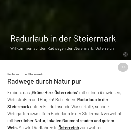
Radurlaub in der Steiermark
Willkommen auf den Radwegen der Steiermark: Österreich
1
/
4
Radfahren in der Steiermark
Radwege durch Natur pur
Erobere das
„Grüne Herz Österreichs“
mit seinen Almwiesen,
Weinstraßen und Hügeln! Bei deinem
Radurlaub in der
Steiermark
entdeckst du tosende Wasserfälle, schöne
Weingärten u.v.m. Dein Radurlaub in der Steiermark verwöhnt
mit
herrlicher Natur, lokalen Gaumenfreuden und gutem
Wein
. So wird Radfahren in
Österreich
zum wahren