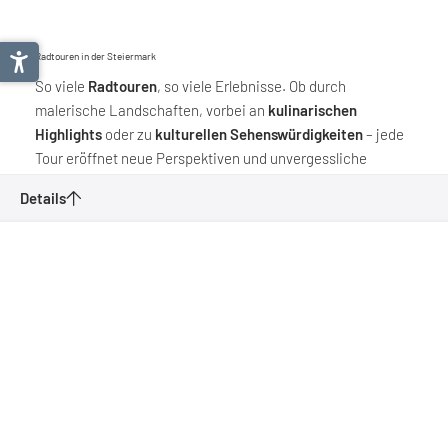
Radtouren in der Steiermark
So viele
Radtouren
, so viele Erlebnisse. Ob durch
malerische Landschaften, vorbei an
kulinarischen
Highlights
oder zu
kulturellen Sehenswürdigkeiten
– jede
Tour eröffnet neue Perspektiven und unvergessliche
Momente für Radfahrerinnen und Radfahrer jeden Alters.
Details
Steiermark
Anfragen
Merken