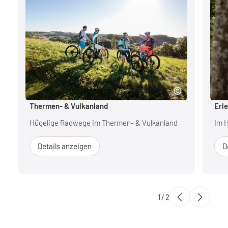
Thermen- & Vulkanland
Erl
Hügelige Radwege im Thermen- & Vulkanland
Im 
Details anzeigen
D
1
/
2