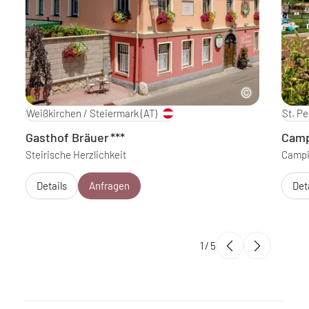
Weißkirchen / Steiermark
(AT)
St. P
Gasthof Bräuer
***
Camp
Steirische Herzlichkeit
Campi
Details
Anfragen
Det
1
/
5