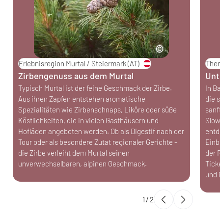
Erlebnisregion Murtal / Steiermark
(AT)
Ther
Zirbengenuss aus dem Murtal
Unt
Typisch Murtal ist der feine Geschmack der Zirbe.
In B
Aus ihren Zapfen entstehen aromatische
die 
Spezialitäten wie Zirbenschnaps, Liköre oder süße
sanf
Köstlichkeiten, die in vielen Gasthäusern und
Slow
Hofläden angeboten werden. Ob als Digestif nach der
entd
Tour oder als besondere Zutat regionaler Gerichte –
Einb
die Zirbe verleiht dem Murtal seinen
der 
unverwechselbaren, alpinen Geschmack.
Tick
und 
1
/
2