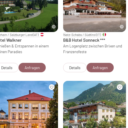
eham / Salzburger Land
(AT)
Natz-Schabs / Südtirol
(IT)
tel Walkner
B&B Hotel Sonneck
***
nießen & Entspannen in einem
Am Logenplatz zwischen Brixen und
einen Paradies
Franzensfeste
Details
Anfragen
Details
Anfragen