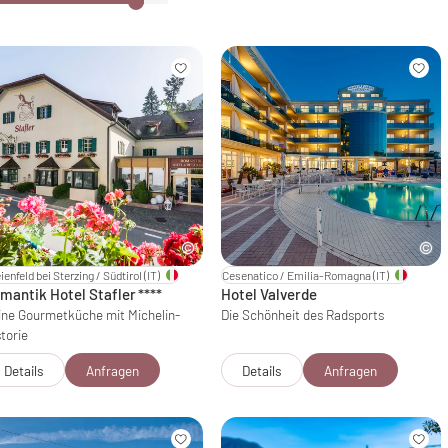
ienfeld bei Sterzing / Südtirol
(IT)
Cesenatico / Emilia-Romagna
(IT)
mantik Hotel Stafler
****
Hotel Valverde
ine Gourmetküche mit Michelin-
Die Schönheit des Radsports
torie
Details
Anfragen
Details
Anfragen