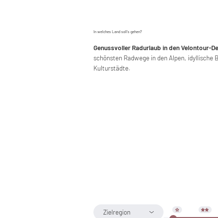
In welches Land soll’s gehen?
Genussvoller Radurlaub in den Velontour-De
schönsten Radwege in den Alpen, idyllische 
Kulturstädte.
Zielregion