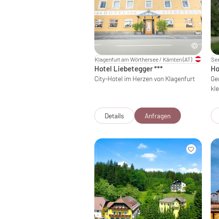
Klagenfurt am Wörthersee / Kärnten
(AT)
Se
Hotel Liebetegger
***
Ho
City-Hotel im Herzen von Klagenfurt
Ge
kl
Details
Anfragen