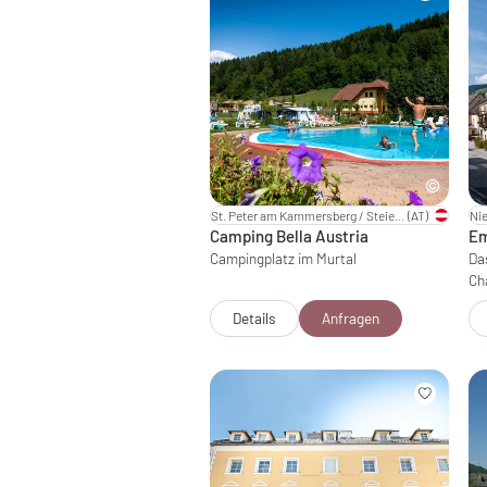
St. Peter am Kammersberg / Steiermark
(AT)
Nie
Camping Bella Austria
Em
Campingplatz im Murtal
Da
Ch
Details
Anfragen