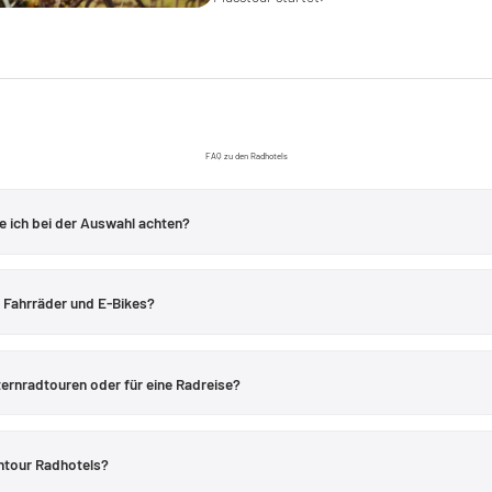
FAQ zu den Radhotels
te ich bei der Auswahl achten?
r geplanten
Radregion
und Reiseform passen. Für Sternradtouren zählt eine gu
eher die Nähe zur Route. Prüfe im Hotelprofil zusätzlich konkrete Leistungen 
r Fahrräder und E-Bikes?
Verleih oder Reparaturhilfe, denn diese Services unterscheiden sich je Haus.
n Unterkunft zu Unterkunft und sollten immer konkret geprüft werden. Typisc
ratung, Kartenmaterial, Werkzeug, Fahrradverleih oder Lademöglichkeiten für
ternradtouren oder für eine Radreise?
nzelnen Hotelprofilen beschrieben, wenn sie vom Betrieb angegeben sind.
die Lage des Hauses. Für eine Sternradtour sollte ein Radhotel mehrere passen
rtägigen
Radreise
ist die Nähe zur geplanten Etappe wichtiger. Velontour verk
ontour Radhotels?
uch
Fernradwegen
, sodass sich die Reiseform gezielter planen lässt.