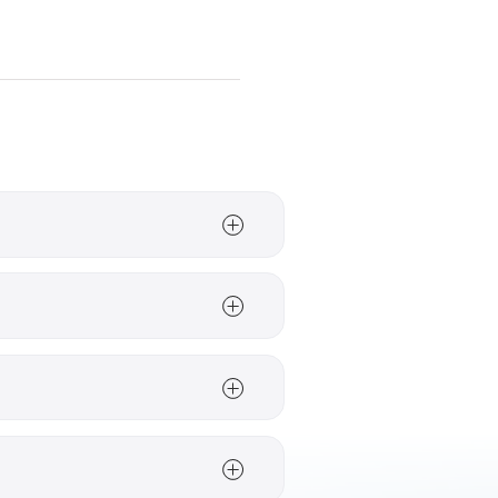
te Ausgangslage für
wie Abstellraum,
he Angebote können ein
 E-Bikes sein. Auf
de
Tagesrouten
in der
nüpft Unterkünfte mit