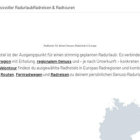
ssvoller Radurlaub
Radreisen & Radtouren
Radreisen
Radtouren
Fernradwege
operationen
Radhotels für deinen Genuss-Radurlaub in Europa
otel ist der Ausgangspunkt für einen stimmig geplanten Radurlaub: Es verbinde
region
mit Erholung,
regionalem Genuss
und – je nach Unterkunft – konkreten 
Velontour
findest du ausgewählte Radhotels in Europas Radregionen und kombin
t
Routen
,
Fernradwegen
und
Radreisen
zu deinem persönlichen Genuss-Radurl