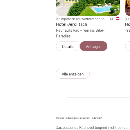
Krumpendorf am Wörthersee / Kärnten
(AT)
Alt
Hotel Jerolitsch
Ho
Rauf aufs Rad – rein ins Bike-
Tr
Paradies!
Details
Anfragen
Alle anzeigen
Welches Radhotel passt zu deinem Radurlaub?
Das passende Radhotel beginnt nicht bei der 