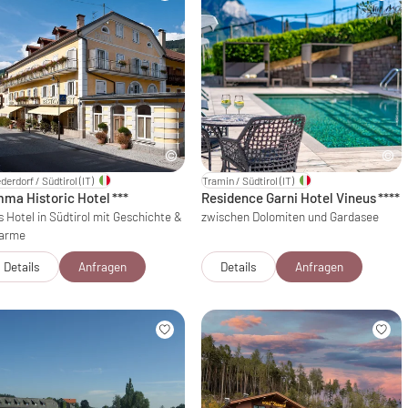
derdorf / Südtirol
(IT)
Tramin / Südtirol
(IT)
ma Historic Hotel
***
Residence Garni Hotel Vineus
****
s Hotel in Südtirol mit Geschichte &
zwischen Dolomiten und Gardasee
arme
Details
Anfragen
Details
Anfragen