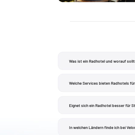
Was ist ein Radhotel und worauf soll
Ein Radhotel sollte vor allem zu deine
mehrere
Tagestouren
, auf
Radreisen
Welche Services bieten Radhotels fü
Tourentipps, E-Bike-Lademöglichkeit, 
Die Leistungen unterscheiden sich vo
abschließbarer Abstellraum, Tourenbe
Eignet sich ein Radhotel besser für S
Velontour
werden solche Angaben in ei
Beides ist möglich, entscheidend ist 
Umgebung erschließen; bei einer meh
In welchen Ländern finde ich bei Vel
Destinationen
, Radtouren und teils a