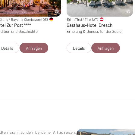
ötting / Bayern / Oberbayern
(DE)
Erl in Tirol / Tirol
(AT)
tel Zur Post
****
Gasthaus-Hotel Dresch
adition und Geschichte
Erholung & Genuss für die Seele
Details
Anfragen
Details
Anfragen
Sternezahl, sondern bei deiner Art zu reisen.