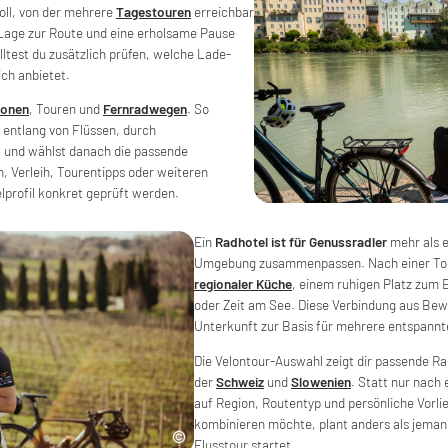
oll, von der mehrere
Tagestouren
erreichbar
Lage zur Route und eine erholsame Pause
ltest du zusätzlich prüfen, welche Lade-
ich anbietet.
ionen
, Touren und
Fernradwegen
. So
, entlang von Flüssen, durch
 und wählst danach die passende
, Verleih, Tourentipps oder weiteren
lprofil konkret geprüft werden.
Ein
Radhotel ist für Genussradler
mehr als e
Umgebung zusammenpassen. Nach einer Tour
regionaler Küche
, einem ruhigen Platz zum 
oder Zeit am See. Diese Verbindung aus Be
Unterkunft zur Basis für mehrere entspannt
Die Velontour-Auswahl zeigt dir passende Ra
der
Schweiz
und
Slowenien
. Statt nur nach
auf Region, Routentyp und persönliche Vorl
kombinieren möchte, plant anders als jemand
Flusstour startet.