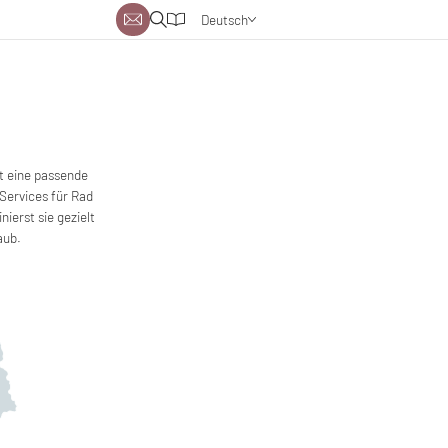
Deutsch
Englisch
Niederländisch
t eine passende
Services für Rad
ierst sie gezielt
aub.