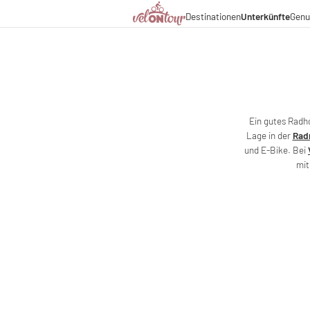
Kulinarik
Destinationen
Unterkünfte
Genu
Italien
Italien
Urlaubsthemen
Deutschland
Deutschland
Magazin
Schweiz
Schweiz
Blog
Liechtenstein
Slowenien
Partner & Wirtschaftsko
Slowenien
Urlaubspakete
Ein gutes Radh
Lage in der
Rad
und E-Bike. Bei
mi