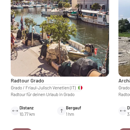
Radtour Grado
Arch
Grado / Friaul-Julisch Venetien
(IT)
Grado 
Radtour für deinen Urlaub in Grado
Radtou
Distanz
Bergauf
D
10.77 km
1 hm
3