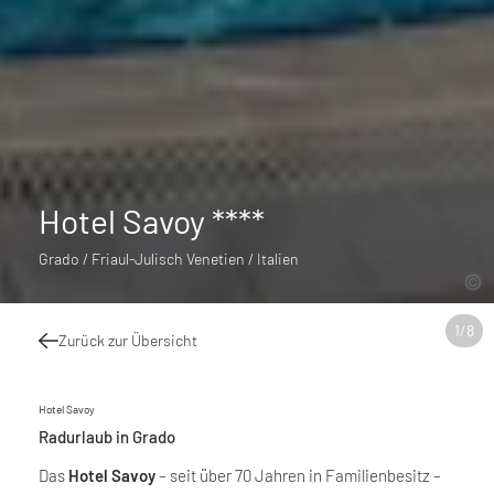
Hotel Savoy ****
Grado / Friaul-Julisch Venetien / Italien
1
/
8
Zurück zur Übersicht
Hotel Savoy
Radurlaub in Grado
Das
Hotel Savoy
– seit über 70 Jahren in Familienbesitz –