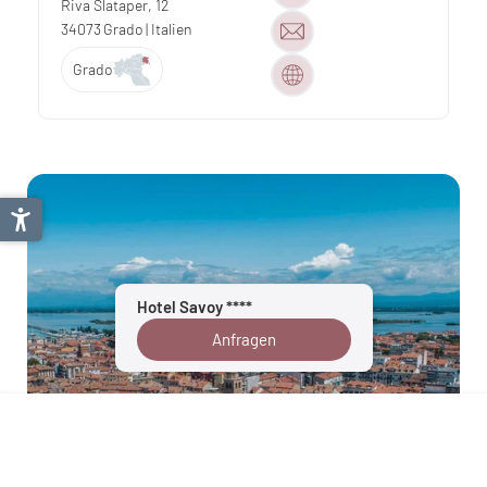
Riva Slataper, 12
34073
Grado
| Italien
Grado
Hotel Savoy ****
Anfragen