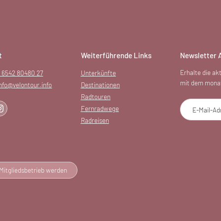
t
Weiterführende Links
Newsletter
Erhalte die a
 6542 80480 27
Unterkünfte
mit dem monat
info@
velontour.
info
Destinationen
Radtouren
Fernradwege
E-Mail-Ad
Radreisen
Mitgliedsbetrieb werden