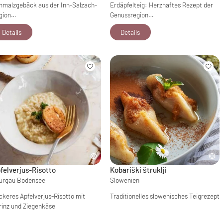
hmalzgebäck aus der Inn-Salzach-
Erdäpfelteig: Herzhaftes Rezept der
gion…
Genussregion…
Details
Details
felverjus-Risotto
Kobariški štruklji
urgau Bodensee
Slowenien
ckeres Apfelverjus-Risotto mit
Traditionelles slowenisches Teigrezept
rinz und Ziegenkäse