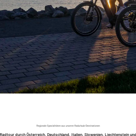
Regionale Spezialitäten aus unseren Radurlaub-Destinationen
 Radtour durch Österreich, Deutschland, Italien, Slowenien, Liechtenstein un