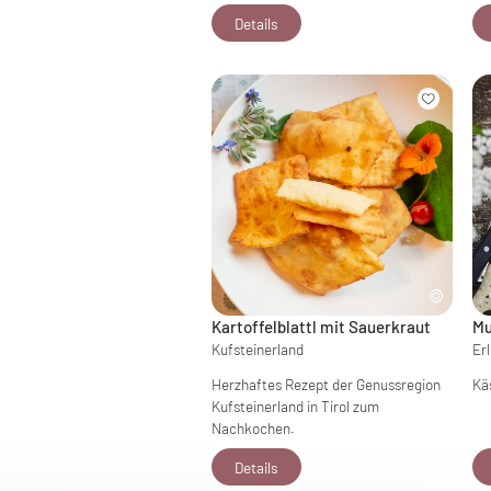
Details
Kartoffelblattl mit Sauerkraut
Mu
Kufsteinerland
Er
Herzhaftes Rezept der Genussregion
Kä
Kufsteinerland in Tirol zum
Nachkochen.
Details