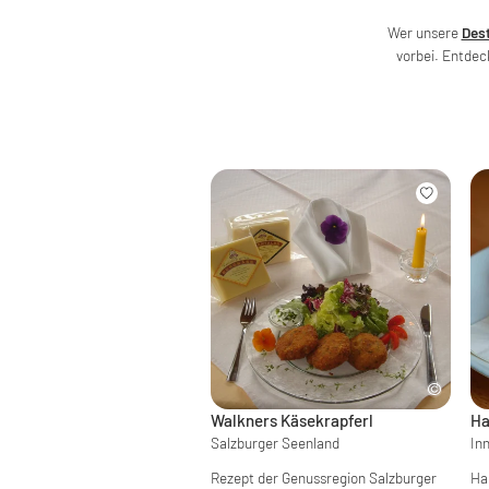
Wer unsere
Dest
vorbei. Entde
Walkners Käsekrapferl
Ha
Salzburger Seenland
In
Rezept der Genussregion Salzburger
Hau