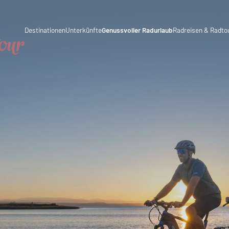
eich
Österreich
Kulinarik
Destinationen
Unterkünfte
Genussvoller Radurlaub
Radreisen & Radto
Italien
Urlaubsthemen
Radreisen
chland
Deutschland
Magazin
Radtouren
iz
Schweiz
Blog
Fernradwege
tenstein
Slowenien
Partner & Wirtschaftskooperationen
nien
Urlaubspakete