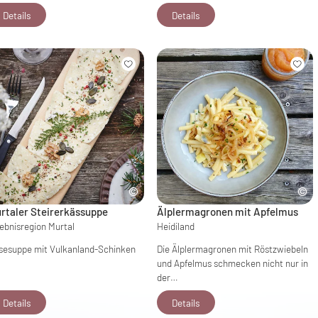
Details
Details
rtaler Steirerkässuppe
Älplermagronen mit Apfelmus
lebnisregion Murtal
Heidiland
sesuppe mit Vulkanland-Schinken
Die Älplermagronen mit Röstzwiebeln
und Apfelmus schmecken nicht nur in
der…
Details
Details