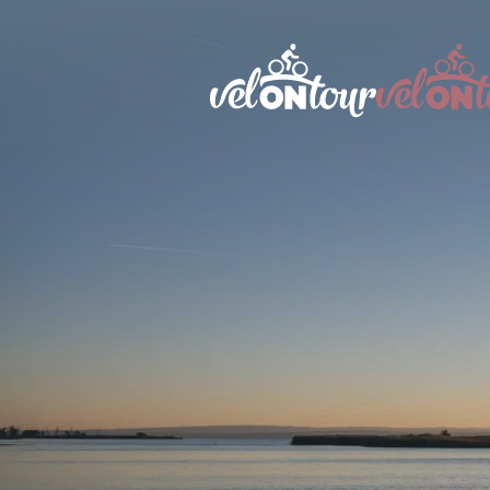
Österr
Italien
Deuts
Schwe
Liech
Slowe