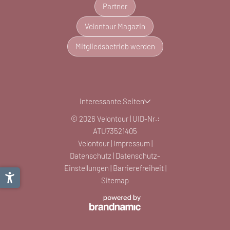
Partner
Velontour Magazin
Mitgliedsbetrieb werden
Interessante Seiten
© 2026 Velontour
|
UID-Nr.:
ATU73521405
Velontour
|
Impressum
|
Datenschutz
|
Datenschutz-
Einstellungen
|
Barrierefreiheit
|
Sitemap