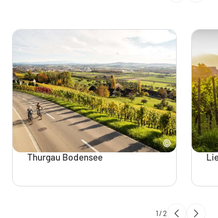
Thurgau Bodensee
Li
1
/
2