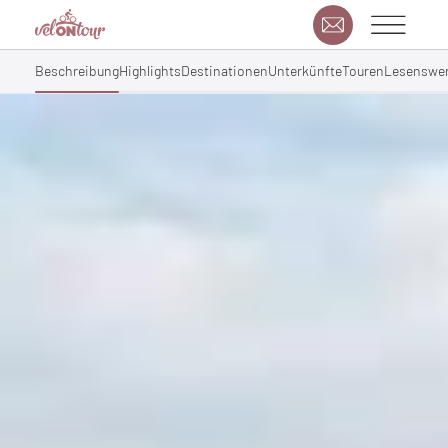
Beschreibung
Highlights
Destinationen
Unterkünfte
Touren
Lesenswer