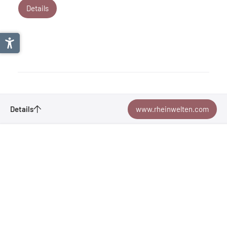
Details
Lesenswertes
Details
www.rheinwelten.com
Lust auf mehr?
Hier findest du ausführliche Informationen
Anfragen
und einen noch tieferen Einblick in unsere Destinationen
RheinWelten
für deinen Radurlaub. Das solltest du dir nicht entgehen
Merken
lassen!
RheinWelten
Valenserstraße 6
7310
Bad Ragaz
| Schweiz
Heidiland