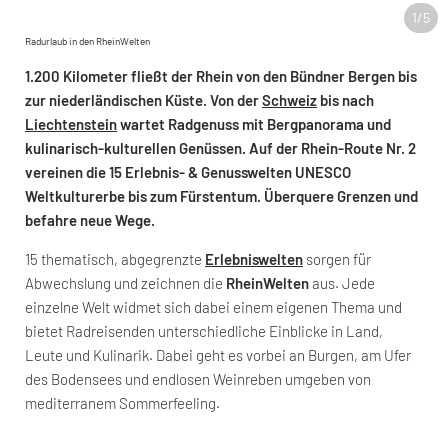
1
/
5
Radurlaub in den RheinWelten
1.200 Kilometer fließt der Rhein von den Bündner Bergen bis
zur niederländischen Küste. Von der
Schweiz
bis nach
Liechtenstein
wartet Radgenuss mit Bergpanorama und
kulinarisch-kulturellen Genüssen. Auf der Rhein-Route Nr. 2
vereinen die 15 Erlebnis- & Genusswelten UNESCO
Weltkulturerbe bis zum Fürstentum. Überquere Grenzen und
befahre neue Wege.
15 thematisch, abgegrenzte
Erlebniswelten
sorgen für
Abwechslung und zeichnen die
RheinWelten
aus. Jede
einzelne Welt widmet sich dabei einem eigenen Thema und
bietet Radreisenden unterschiedliche Einblicke in Land,
Leute und Kulinarik. Dabei geht es vorbei an Burgen, am Ufer
des Bodensees und endlosen Weinreben umgeben von
mediterranem Sommerfeeling.