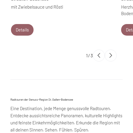
mit Zwiebelsauce und Rösti
Herzha
Boden
Details
Det
1
/
3
Radtouren der Genuss-Region St.Gallen-Bodensee
Eine Destination, jede Menge genussvolle Radtouren.
Entdecke aussichtsreiche Panoramen, kulturelle Highlights
und feinste Einkehrmöglichkeiten. Erkunde die Region mit
all deinen Sinnen. Sehen. Fühlen. Spüren.