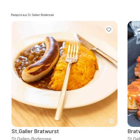
Rezepte aus St.Gallen-Bodensee
St.Galler Bratwurst
Brat
St.Gallen-Bodensee
St.Ga