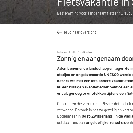
Fietsvakantie in
Bestemming voor aangenaam fietsen: Graubün
Terug naar overzicht
Fietsen in St.Gallen-Meer Konstanz
Zonnig en aangenaam door
Adembenemende landschappen tegen de imp
stadjes en ongeëvenaarde UNESCO werelderf
bezoekers met een iets andere vakantieflair
nu een rustige vakantiefietser bent of een
er valt genoeg te ontdekken tijdens een fiet
Contrasten die verrassen. Plezier dat indruk 
verwacht. En toch is het zo gezellig en vertr
Bodenmeer in
Oost-Zwitserland
. In
de vier
outdoorfans een
ongelooflijke verscheidenh