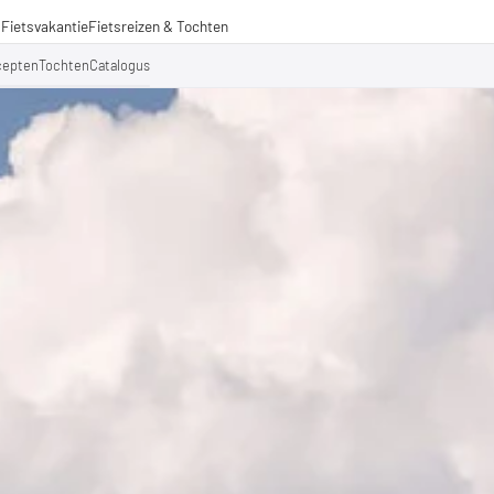
s
Fietsvakantie
Fietsreizen & Tochten
izen
cepten
Tochten
Catalogus
ochten
menwerkingen
aden voor lange afstanden