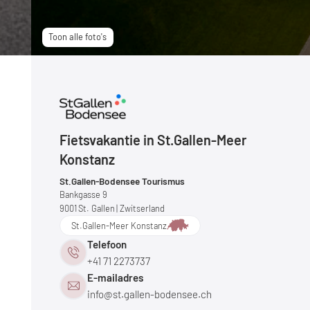
Toon alle foto's
Fietsvakantie in St.Gallen-Meer
Konstanz
St.Gallen-Bodensee Tourismus
Bankgasse 9
9001
St. Gallen
| Zwitserland
St.Gallen-Meer Konstanz
Telefoon
+41 71 2273737
E-mailadres
info@
st.gallen-bodensee.
ch