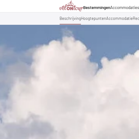
Bestemmingen
Accommodatie
Italië
Italië
Culinaire hoogstandjes
Fietsre
Duitsland
Duitsland
Beschrijving
Hoogtepunten
Accommodatie
Re
Magazine
Fietst
Zwitserland
Zwitserland
Partners & zakelijke sa
Fietsp
Liechtenstein
Slovenië
Slovenië
Vakantiepakketten