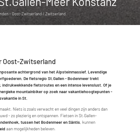
 St.Gallen-Meer Konstanz
den - Oost-Zwitserland / Zwitserland
 Oost-Zwitserland
osante achtergrond van het Alpsteinmassief. Levendige
goederen. De fietsregio St.Gallen - Bodenmeer trekt
, indrukwekkende fietsroutes en een intense levenslust. Of je
 energieke mountainbiker op zoek naar vakantiehoogtepunten -
svakantie in St.
maakt. Niets is zoals verwacht en veel dingen zijn anders dan
ouwd - zo plezierig en ontspannen. Fietsen in St.Gallen-
landenhoek, tussen het Bodenmeer en Säntis
, kunnen
eid
aan mogelijkheden beleven.