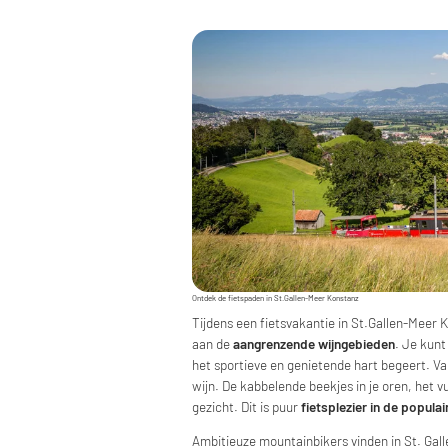
Ontdek de fietspaden in St.Gallen-Meer Konstanz
Tijdens een fietsvakantie in St.Gallen-Meer K
aan de
aangrenzende wijngebieden
. Je kunt
het sportieve en genietende hart begeert. V
wijn. De kabbelende beekjes in je oren, het v
gezicht. Dit is puur
fietsplezier in de popula
Ambitieuze mountainbikers vinden in St. Ga