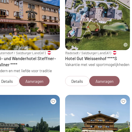
terndorf / Salzburger Land
(AT)
Radstadt / Salzburger Land
(AT)
i- und Wanderhotel Steffner-
Hotel Gut Weissenhof
****S
llner
****
Vakantie met veel sportmogelijkheden
dern en met liefde voor traditie
Details
Aanvragen
Details
Aanvragen