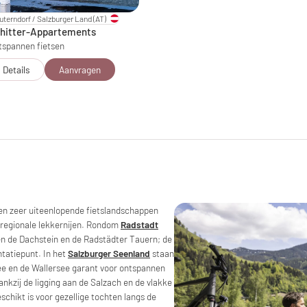
terndorf / Salzburger Land
(AT)
hitter-Appartements
tspannen fietsen
Details
Aanvragen
en zeer uiteenlopende fietslandschappen
 regionale lekkernijen. Rondom
Radstadt
en de Dachstein en de Radstädter Tauern; de
ntatiepunt. In het
Salzburger Seenland
staan
e en de Wallersee garant voor ontspannen
dankzij de ligging aan de Salzach en de vlakke
schikt is voor gezellige tochten langs de