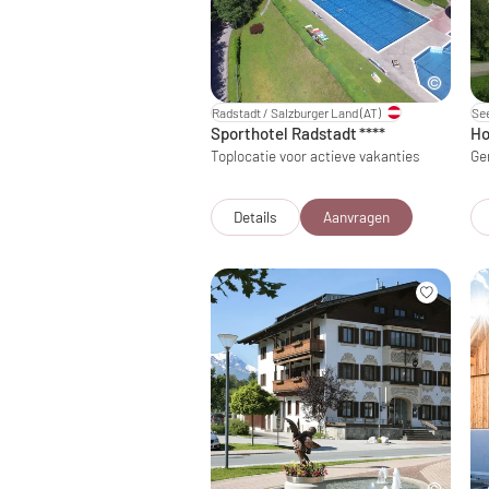
Radstadt / Salzburger Land
(AT)
Se
Sporthotel Radstadt
****
Ho
Toplocatie voor actieve vakanties
Gen
Details
Aanvragen