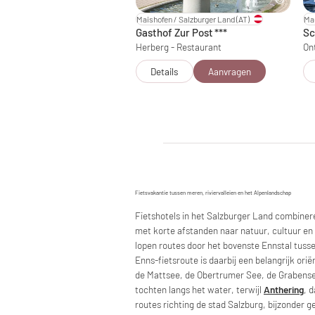
Maishofen / Salzburger Land
(AT)
Mau
Gasthof Zur Post
***
Sc
Herberg - Restaurant
On
Details
Aanvragen
Fietsvakantie tussen meren, riviervalleien en het Alpenlandschap
Fietshotels in het Salzburger Land combiner
met korte afstanden naar natuur, cultuur en
lopen routes door het bovenste Ennstal tuss
Enns-fietsroute is daarbij een belangrijk orië
de Mattsee, de Obertrumer See, de Grabense
tochten langs het water, terwijl
Anthering
, 
routes richting de stad Salzburg, bijzonder ge