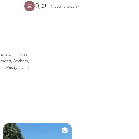
Niederländisch
Deutsch
Englisch
iviervalleien en
erndorf, Seeham,
 en Pinzgau vind