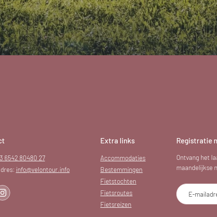
ct
Extra links
Registratie 
Ontvang het la
3 6542 80480 27
Accommodaties
maandelijkse ni
dres:
info@
velontour.
info
Bestemmingen
Fietstochten
Fietsroutes
E-mailadr
Fietsreizen