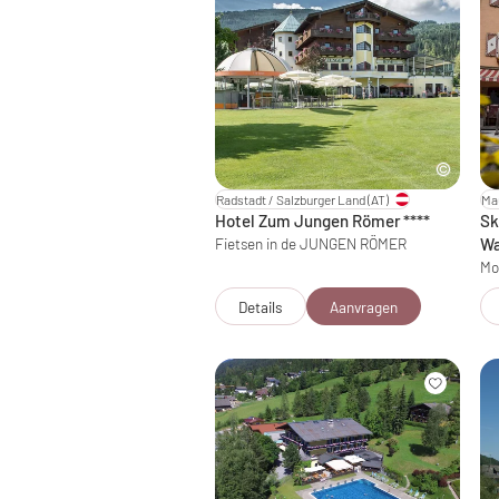
Radstadt / Salzburger Land
(AT)
Mau
Hotel Zum Jungen Römer
****
Sk
Fietsen in de JUNGEN RÖMER
Wa
Mo
Details
Aanvragen