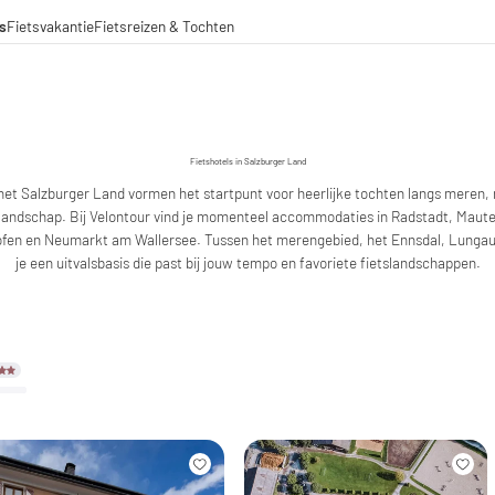
s
Fietsvakantie
Fietsreizen & Tochten
eizen
ochten
amenwerkingen
aden voor lange afstanden
Fietshotels in Salzburger Land
het Salzburger Land vormen het startpunt voor heerlijke tochten langs meren, r
glandschap. Bij Velontour vind je momenteel accommodaties in Radstadt, Maut
fen en Neumarkt am Wallersee. Tussen het merengebied, het Ennsdal, Lungau
je een uitvalsbasis die past bij jouw tempo en favoriete fietslandschappen.