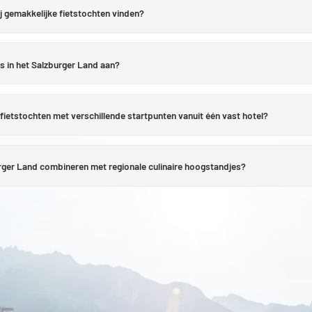
ligt als rustig vertrekpunt in het Flachgau, vlakbij de stad Salzburg, en combi
ij gemakkelijke fietstochten vinden?
ve routes;
Radstadt
verbindt het bovenste Ennstal met een alpien berglandsch
t het aanbod aan met tochten rond de Zeller See en in het Pinzgau.
vooral het
Salzburger Seenland
zeer geschikt. De Trumer Seen-route rond de 
tour met 28 km en 200 hoogtemeters aangemerkt als gemakkelijk. Ook de Wall
ls in het Salzburger Land aan?
fiel en de actuele route-informatie moeten echter voor elke tocht worden gec
r accommodatie en moeten vóór het boeken goed worden gecontroleerd. Mogelijk
unten voor e-bikes, fietsverhuur, gereedschap, informatie over tochten of hulp 
 fietstochten met verschillende startpunten vanuit één vast hotel?
orden aangeboden, is te zien in het betreffende Velontour-hotelprofiel of kan 
schikt zijn voor een fietsvakantie zonder dat je elke dag van hotel hoeft te wisse
te Ennstal en in de richting van de Dachstein en de Tauern; in het
Salzburger 
burger Land combineren met regionale culinaire hoogstandjes?
ren combineren. Ook
Maishofen
en de
Lungau
bieden verschillende dagtochten.
an de stad Salzburg en de Salzach, geschikt voor vlakkere tochten langs de Sal
et Salzburger Land goed in een fietsdag integreren. In het Salzburger Seenland 
 zijn hierbij doorslaggevend.
ende routes; rond Radstadt maken almen en traditionele eetgelegenheden deel 
men specialiteiten zoals kaas, Bauernkrapfen en Salzburger Nockerl.