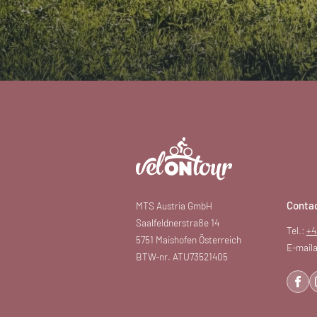
Conta
MTS Austria GmbH
Saalfeldnerstraße 14
Tel.:
+4
5751 Maishofen Österreich
E-maila
BTW-nr. ATU73521405