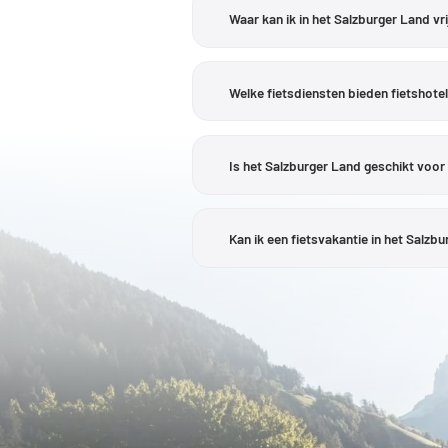
Grabensee en de Wallersee,
Anthering
Waar kan ik in het Salzburger Land vr
fietsroute, natuur en vlakke recreatie
valleien van de
Lungau
.
Maishofen
vul
Voor wat meer ontspannen tochten is 
See en de Grabensee wordt door Velon
Welke fietsdiensten bieden fietshote
18 km relatief compact. Het hoogtepro
De fietsvoorzieningen verschillen pe
een beveiligde fietsenstalling, oplaadp
Is het Salzburger Land geschikt voor
routes. Welke diensten daadwerkelijk w
accommodatie worden nagevraagd.
Ja, er zijn verschillende regio’s die ge
leiden diverse tochten naar het bovens
Kan ik een fietsvakantie in het Salz
verschillende rondritten langs de me
in de Flachgau, dankzij de nabijheid v
Ja, de
regionale keuken
laat zich in h
gewenste afstand en het hoogteverschil
regionale producenten langs verschill
landschappelijke beleving. Daarbij ko