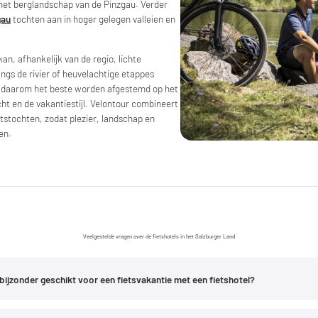
 het berglandschap van de Pinzgau. Verder
gau
tochten aan in hoger gelegen valleien en
an, afhankelijk van de regio, lichte
angs de rivier of heuvelachtige etappes
n daarom het beste worden afgestemd op het
ht en de vakantiestijl. Velontour combineert
tochten, zodat plezier, landschap en
en.
Veelgestelde vragen over de fietshotels in het Salzburger Land
 bijzonder geschikt voor een fietsvakantie met een fietshotel?
tochtprofiel. Het
Salzburger Seenland
biedt tochten rond de Mattsee, de Ober