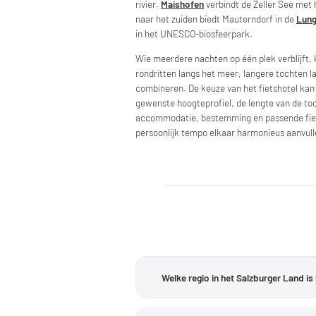
rivier.
Maishofen
verbindt de Zeller See met
naar het zuiden biedt Mauterndorf in de
Lun
in het UNESCO-biosfeerpark.
Wie meerdere nachten op één plek verblijft, k
rondritten langs het meer, langere tochten l
combineren. De keuze van het fietshotel ka
gewenste hoogteprofiel, de lengte van de toc
accommodatie, bestemming en passende fiets
persoonlijk tempo elkaar harmonieus aanvull
Welke regio in het Salzburger Land is
Dat hangt vooral af van het gewenste 