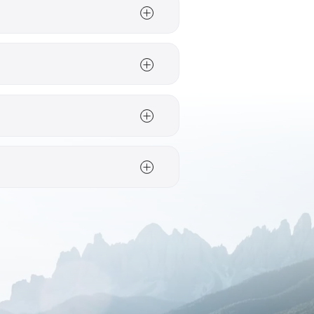
neert de Salzach-
ap en de hoger gelegen
Mattsee, de Obertrumer
ersee-fietsroute is met
ontroleerd.
heden zijn bijvoorbeeld
bij het uitstippelen van
rechtstreeks bij de
len. Vanuit
Radstadt
Seenland
kun je
 Daarnaast is
Anthering
zach-fietsroute. De
liggen terrasjes en
uit van de