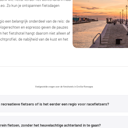
Leo. Zo kun je ontspannen fietsdagen
regio een belangrijk onderdeel van de reis: de
 visgerechten en espresso geven de pauzes
n het fietshotel hangt daarom niet alleen af
htprofiel, de nabijheid van de kust en het
Veelgestelde vragen over de fietshotels in Emilia-Romagna
ecreatieve fietsers of is het eerder een regio voor racefietsers?
esenatico lopen vlakke routes langs de Adriatische kust, door dennenbossen e
gteverschil, kan het heuvelachtige achterland inrijden en richting de Apennijn
rrein fietsen, zonder het heuvelachtige achterland in te gaan?
iëren, zonder van hotel te hoeven wisselen.