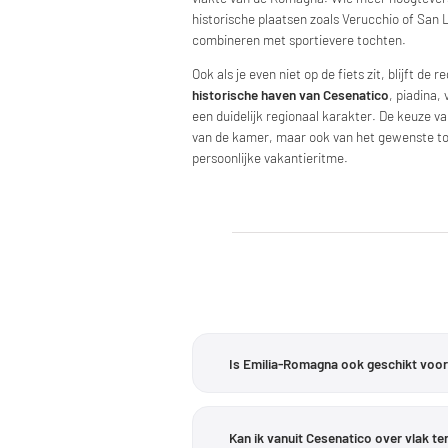
historische plaatsen zoals Verucchio of San 
combineren met sportievere tochten.
Ook als je even niet op de fiets zit, blijft de 
historische haven van Cesenatico
, piadina,
een duidelijk regionaal karakter. De keuze va
van de kamer, maar ook van het gewenste toc
persoonlijke vakantieritme.
Is Emilia-Romagna ook geschikt voor r
Emilia-Romagna biedt beide. Rondom C
Romagna. Wie op zoek is naar meer hoo
Kan ik vanuit Cesenatico over vlak te
moeilijkheidsgraad van dag tot dag var