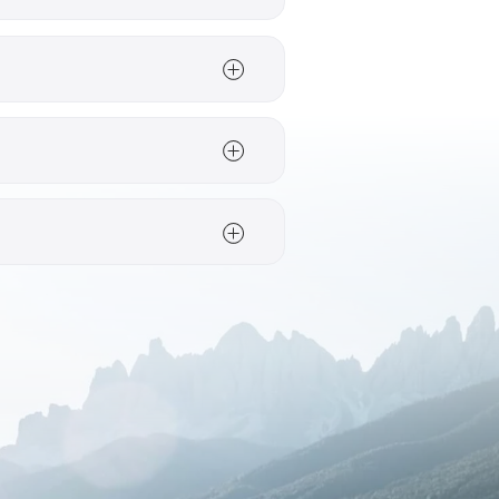
pannen fietsdagen. Zee,
ger. Wie
ust of het achterland
een actieve fietsdag
het achterland intrekt,
ingebouwd: niet pas ’s
n de bekende Gran Fondo
n de Tour de France door
jn.