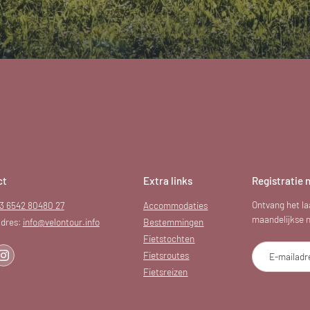
ct
Extra links
Registratie 
Ontvang het la
3 6542 80480 27
Accommodaties
maandelijkse ni
dres:
info@
velontour.
info
Bestemmingen
Fietstochten
Fietsroutes
E-mailadr
Fietsreizen