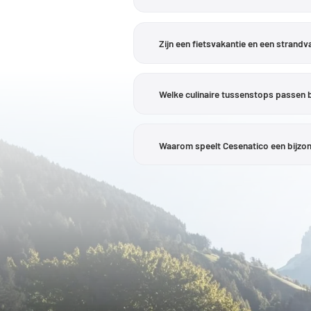
Ja. Direct aan de Adriatische kust en 
dennenbossen en kustplaatsjes kenmerk
Zijn een fietsvakantie en een strand
hoogteverschillen wil vermijden, doet 
Ja, juist deze combinatie is een van 
vertrekken en de rest van de dag aan
Welke culinaire tussenstops passen b
gemakkelijk combineren met strand, z
Typisch voor een heerlijke fietsdag zij
ontdekt bovendien de culinaire divers
Waarom speelt Cesenatico een bijzonde
avonds, maar als pauze tussen de kust
Cesenatico is nauw verbonden met de 
Nove Colli. Ook de Giro d’Italia en de
Cesenatico. Deze wielergeschiedenis ke