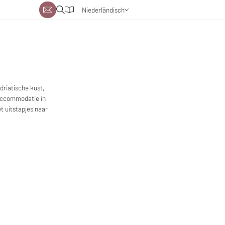
Niederländisch
Deutsch
Englisch
driatische kust,
accommodatie in
t uitstapjes naar