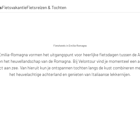
s
Fietsvakantie
Fietsreizen & Tochten
eizen
ochten
amenwerkingen
aden voor lange afstanden
Fietshotels in Emilia-Romagna
Emilia-Romagna vormen het uitgangspunt voor heerlijke fietsdagen tussen de A
n het heuvellandschap van de Romagna. Bij Velontour vind je momenteel een 
ct aan zee. Van hieruit kun je ontspannen tochten langs de kust combineren me
het heuvelachtige achterland en genieten van Italiaanse lekkernijen.