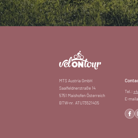
Conta
MTS Austria GmbH
Saalfeldnerstraße 14
Tel.:
+4
5751 Maishofen Österreich
E-maila
BTW-nr. ATU73521405