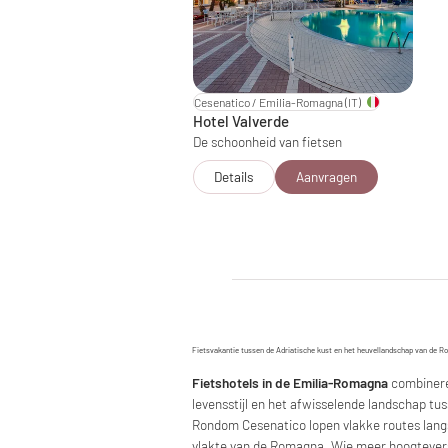
Cesenatico / Emilia-Romagna
(IT)
Hotel Valverde
De schoonheid van fietsen
Details
Aanvragen
Fietsvakantie tussen de Adriatische kust en het heuvellandschap van de 
Fietshotels in de Emilia-Romagna
combineren
levensstijl en het afwisselende landschap tu
Rondom Cesenatico lopen vlakke routes lang
vlakte van de Romagna. Wie meer hoogteversch