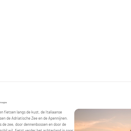
Romagna
 fietsen langs de kust, de Italiaanse
ssen de Adriatische Zee en de Apennijnen.
s de zee, door dennenbossen en door de
il wil, fietst verder het achterland in naar