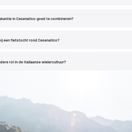
in de vlakte rond Cesenatico zijn er vlakke routes die zich goed lenen voor onts
en deze tochten. Pas verder in het achterland wordt het terrein heuvelachti
vakantie in Cesenatico goed te combineren?
er daarom goed aan zijn route bewust dicht bij de kust te plannen.
de bijzondere kenmerken van Cesenatico. Fietsers kunnen ’s ochtends langs de k
 zee doorbrengen.
Hotel Valverde
ligt direct aan de Adriatische kust. Zo kun je 
ij een fietstocht rond Cesenatico?
wembad en het Italiaanse levensgenot.
n piadina, verse vis en een espresso in een van de plaatsjes langs de route. Wie 
iteit van de Romagna. Dit genot kan daarom bewust in de routeplanning worden 
re rol in de Italiaanse wielercultuur?
, de dorpjes en het heuvellandschap.
wielersport. De stad is de geboorteplaats van Marco Pantani en het toneel va
 Tour de France hebben hier een tussenstop gemaakt; in 2024 liep een etappe va
nmerkt de plaats, zonder dat je eigen fietsvakantie per se sportief hoeft te zi