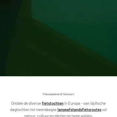
Fietsvakanties & fietstours
Ontdek de diverse
fietstochten
in Europa - van idyllische
dagtochten tot meerdaagse
langeafstandsfietsroutes
vol
natuur, cultuur en plezier op twee wielen.