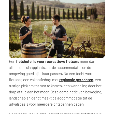
Een
fietshotel is voor recreatieve fietsers
meer dan
alleen een slaapplaats, als de accommodatie en de
omgeving goed bij elkaar passen. Na een tocht wordt de
fietsdag een vakantiedag: met
regionale gerechten
, een
rustige plek om tot rust te komen, een wandeling door het
dorp of tijd aan het meer. Deze combinatie van beweging,
landschap en genot maakt de accommodatie tot de
uitvalsbasis voor meerdere ontspannen dagen.
De selectie van Velontour toont je geschikte fietshotels in