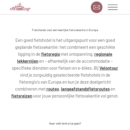
Fietshotels voor een heerlijke fietsvakantie in Europa
Een goed fietshotel is het uitgangspunt voor een goed
geplande fietsvakantie: het combineert een geschikte
ligging in de
fietsregio
met ontspanning,
regionale
lekkernijen
en – afhankelijk van de accommodatie –
specifieke diensten voor fietsen en e-bikes. Bij
Velontour
vind je zorgvuldig geselecteerde fietshotels in de
fietsregio's van Europa en kun je deze doelgericht
combineren met
routes
,
langeafstandsfietsroutes
en
fietsreizen
voor jouw persoonlijke fietsvakantie vol genot.
Naar welk land wil je gaan?