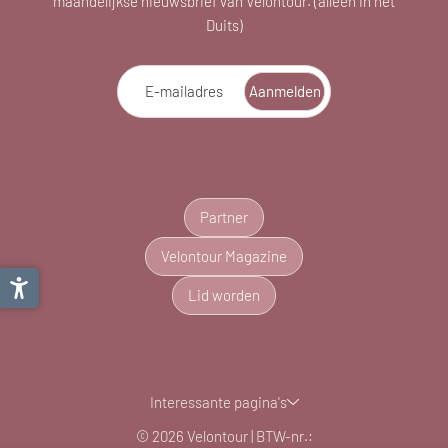
maandelijkse nieuwsbrief van Velontour. (alleen in het
Duits)
E-mailadres
Aanmelden
ma
di
wo
do
vr
za
zo
Partner
27
28
29
30
31
1
2
Velontour Magazine
3
4
5
6
7
8
9
Lid worden
10
11
12
13
14
15
16
17
18
19
20
21
22
23
24
25
26
27
28
29
30
Interessante pagina's
31
1
2
3
4
5
6
© 2026 Velontour
|
BTW-nr.: