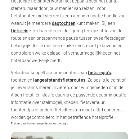
Het juiste fietshotel wordt niet bepaald door het aantal
sterren, maar door jouw manier van reizen. Voor
fietstochten met sterren is een accommodatie handig van
waaruit je meerdere
dagtochten
kunt maken. Bij een
fietsreis
zijn daarentegen de ligging ten opzichte van de
route en een ontspannende pauze tussen twee fietsdagen
belangrijk. Als je met een e-bike reist, moet je bovendien
controleren welke oplaad- of verhuurmogelijkheden het
hotel daadwerkelijk biedt.
Velontour koppelt accommodaties aan
fietsregio’s
,
tochten en
langeafstandsfietsroutes
. Zo beslis je eerst of
je liever langs meren, rivieren, door wijngebieden of in de
Alpen fietst, en kies je daarna de passende accommodatie.
Informatie over stalmogelijkheden, fietsverhuur,
tochtentips of andere fietsdiensten moet altijd concreet
worden gecontroleerd in het betreffende hotelprofiel.
Fietsen, aankomen en genieten van de regio