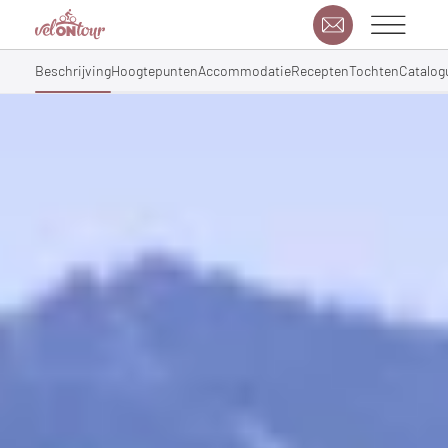
Beschrijving
Hoogtepunten
Accommodatie
Recepten
Tochten
Catalog