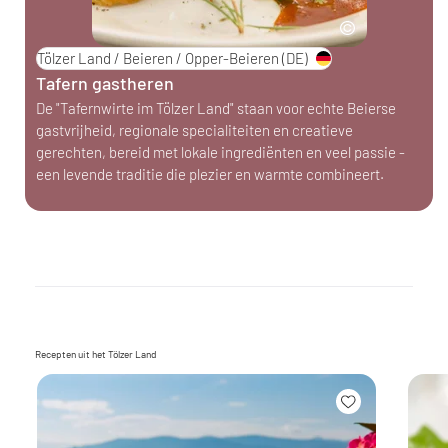
Tölzer Land / Beieren / Opper-Beieren
(DE)
Tafern gastheren
De "Tafernwirte im Tölzer Land" staan voor echte Beierse
gastvrijheid, regionale specialiteiten en creatieve
gerechten, bereid met lokale ingrediënten en veel passie -
een levende traditie die plezier en warmte combineert.
Recepten uit het Tölzer Land