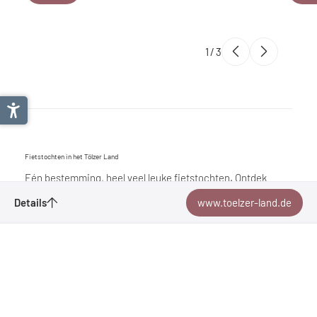
1
/
3
Fietstochten in het Tölzer Land
Eén bestemming, heel veel leuke fietstochten. Ontdek
panoramische uitzichten, culturele hoogtepunten en de
Details
www.toelzer-land.de
mooiste plekken om te stoppen voor een verfrissing. Verken
Aanvragen
de regio met al je zintuigen. Zien. Voelen. Voelen.
Fietsvakantie in het Tölzer Land