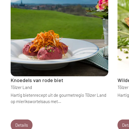
Knoedels van rode biet
Wild
Tölzer Land
Tölze
Hartig bietenrecept uit de gourmetregio Tölzer Land
Harti
op mierikswortelsaus met…
Details
Det