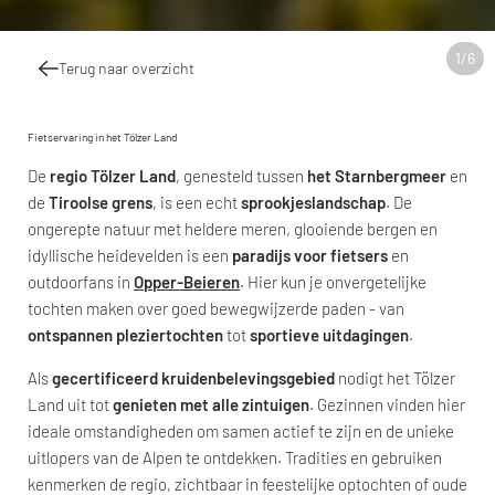
1
/
6
Terug naar overzicht
Fietservaring in het Tölzer Land
De
regio Tölzer Land
, genesteld tussen
het Starnbergmeer
en
de
Tiroolse grens
, is een echt
sprookjeslandschap
. De
ongerepte natuur met heldere meren, glooiende bergen en
idyllische heidevelden is een
paradijs voor fietsers
en
outdoorfans in
Opper-Beieren
. Hier kun je onvergetelijke
tochten maken over goed bewegwijzerde paden - van
ontspannen pleziertochten
tot
sportieve uitdagingen
.
Als
gecertificeerd kruidenbelevingsgebied
nodigt het Tölzer
Land uit tot
genieten met alle zintuigen
. Gezinnen vinden hier
ideale omstandigheden om samen actief te zijn en de unieke
uitlopers van de Alpen te ontdekken. Tradities en gebruiken
kenmerken de regio, zichtbaar in feestelijke optochten of oude