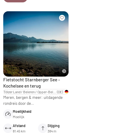
Fietstocht Starnberger See -
Kochelsee en terug
Tölzer Land / Beieren / Opper-Beieren
(DE)
Meren, bergen & meer: uitdagende
rondreis door de…
Moeilijkheid
Moeilijk
Afstand
Stijging
81.45 km
384 m