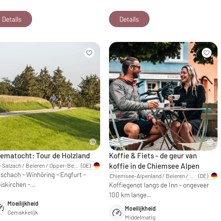
Details
Details
ematocht: Tour de Holzland
Koffie & Fiets - de geur van
koffie in de Chiemsee Alpen
Inn-Salzach / Beieren / Opper-Beieren
(DE)
ischach - Winhöring - Engfurt -
Chiemsee-Alpenland / Beieren / Opper-Beieren
(DE)
eiskirchen -…
Koffiegenot langs de Inn - ongeveer
100 km lange…
Moeilijkheid
Moeilijkheid
Gemakkelijk
Middelmatig