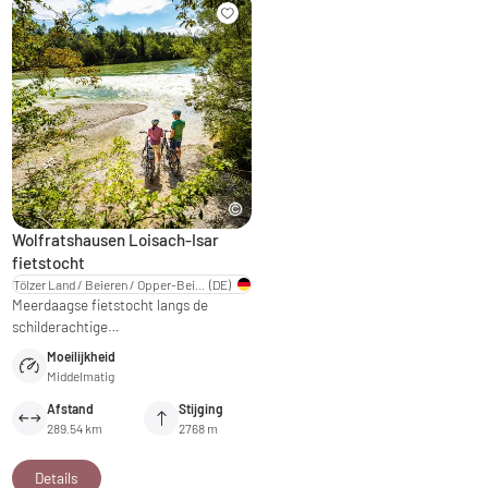
Wolfratshausen Loisach-Isar
fietstocht
Tölzer Land / Beieren / Opper-Beieren
(DE)
Meerdaagse fietstocht langs de
schilderachtige…
Moeilijkheid
Middelmatig
Afstand
Stijging
289.54 km
2768 m
Details