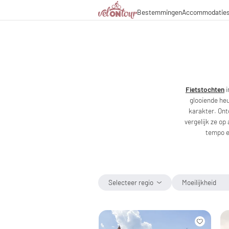
Bestemmingen
Accommodatie
Italië
Italië
Culinaire hoogstandjes
Fietsr
Duitsland
Duitsland
Magazine
Fietst
Zwitserland
Zwitserland
Partners & zakelijke sa
Fietsp
Liechtenstein
Slovenië
Slovenië
Vakantiepakketten
Fietstochten
i
glooiende heu
karakter. Ont
vergelijk ze op
tempo e
Selecteer regio
Moeilijkheid