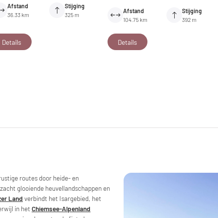
Afstand
Stijging
Afstand
Stijging
36.33 km
325 m
104.75 km
392 m
Details
Details
rustige routes door heide- en
 zacht glooiende heuvellandschappen en
zer Land
verbindt het Isargebied, het
rwijl in het
Chiemsee-Alpenland