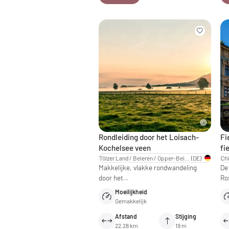
Rondleiding door het Loisach-
Fi
Kochelsee veen
fi
Tölzer Land / Beieren / Opper-Beieren
(DE)
Makkelijke, vlakke rondwandeling
De 
door het…
Ro
Moeilijkheid
Gemakkelijk
Afstand
Stijging
22.28 km
19 m