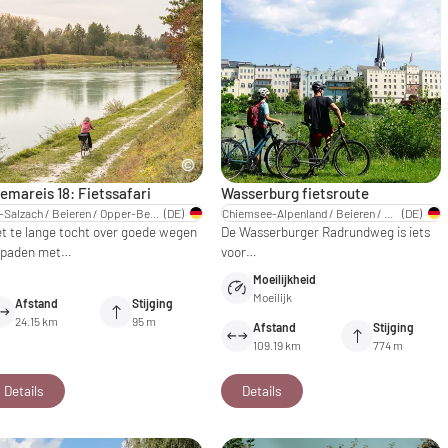
emareis 18: Fietssafari
Wasserburg fietsroute
Inn-Salzach / Beieren / Opper-Beieren
(DE)
Chiemsee-Alpenland / Beieren / Opper-Beieren
(DE)
et te lange tocht over goede wegen
De Wasserburger Radrundweg is iets
 paden met…
voor…
Moeilijkheid
Moeilijk
Afstand
Stijging
24.15 km
95 m
Afstand
Stijging
109.19 km
774 m
Details
Details