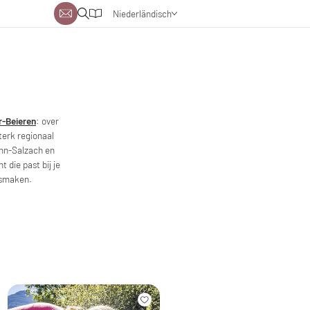
Niederländisch
Deutsch
Englisch
-Beieren
: over
terk regionaal
Inn-Salzach en
 die past bij je
 smaken.