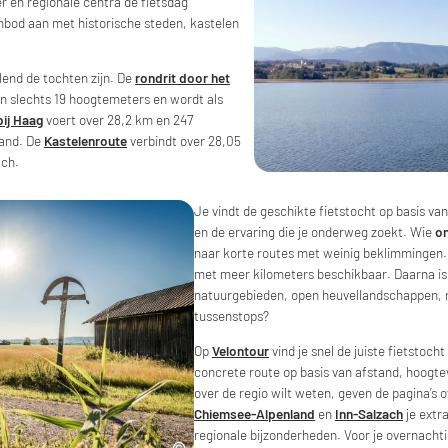
er en regionale centra de fietsdag
nbod aan met historische steden, kastelen
lend de tochten zijn. De
rondrit door het
n slechts 19 hoogtemeters en wordt als
ij Haag
voert over 28,2 km en 247
land. De
Kastelenroute
verbindt over 28,05
ach.
Je vindt de geschikte fietstocht op basis va
en de ervaring die je onderweg zoekt. Wie
on
naar korte routes met weinig beklimmingen. 
met meer kilometers beschikbaar. Daarna is 
natuurgebieden, open heuvellandschappen, ri
tussenstops?
Op
Velontour
vind je snel de juiste fietstocht
concrete route op basis van afstand, hoogtev
over de regio wilt weten, geven de pagina’s 
Chiemsee-Alpenland
en
Inn-Salzach
je extra
regionale bijzonderheden. Voor je overnacht