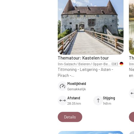
Thematour: Kastelen tour
Th
Inn-Salzach / Beieren / Opper-Beieren
(DE)
Tittmoning - Leitgering - Asten -
Ni
Pirach -…
en
Moeilijkheid
Gemakkelijk
Afstand
Stijging
28.05 km
149 m
Details