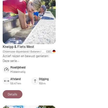
Kneipp & Fiets West
Chiemsee-Alpenland / Beieren / Opper-Beieren
(DE)
Actief reizen en bewust genieten:
Deze serie…
Moeilijkheid
Middelmatig
Afstand
Stijging
59.47 km
159 m
Details