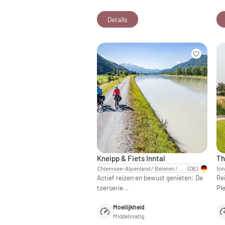
Details
Kneipp & Fiets Inntal
Th
Chiemsee-Alpenland / Beieren / Opper-Beieren
(DE)
Actief reizen en bewust genieten: De
Re
toerserie…
Pl
Moeilijkheid
Middelmatig