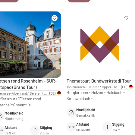
etsen rond Rosenheim - SUR-
Thematour: Bundwerkstadl Tour
etspad (Grand Tour)
Inn-Salzach / Beieren / Opper-Beieren
(DE)
Burgkirchen - Holzen - Halsbach -
Chiemsee-Alpenland / Beieren / Opper-Beieren
(DE)
Kirchweidach -…
fietsroute "Fietsen rond
senheim" neemt je…
Moeilijkheid
Moeilijkheid
Gemakkelijk
Middelmatig
Afstand
Stijging
Afstand
Stijging
60.46 km
194 m
82.9 km
255 m