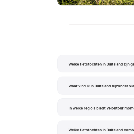
Welke fietstochten in Duitsland zijn 
Voor een ontspannen fietsdag zijn er i
Inn-Salzach is 24,15 km lang en heeft
Waar vind ik in Duitsland bijzonder v
hoogtemeters als gemakkelijk aangem
De
fietssafari
in het Chiemsee-Alpenlan
heeft een hoogteverschil van 95 meter
In welke regio's biedt Velontour mome
landbouwgebieden. Onderweg zijn er st
De Duitse fietstochten van Velontour
het
Tölzer Land
en in de regio
Inn-Sal
Welke fietstochten in Duitsland comb
riviervalleien en veengebieden.