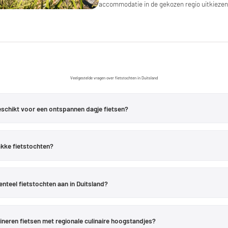
accommodatie in de gekozen regio uitkiezen
Veelgestelde vragen over fietstochten in Duitsland
geschikt voor een ontspannen dagje fietsen?
n
Opper-Beieren
verschillende kortere tochten met een overzichtelijk hoogteve
 een hoogteverschil van 95 meter. De
rondrit in het Loisach-Kochelseemoor
wo
lakke fietstochten?
erkt, de
tocht naar de Kirchsee en het klooster Reutberg
met 27,52 km en 96
d is bijzonder geschikt voor een ontspannen fietstocht. Deze gemakkelijke ron
. De route voert door afwisselende landschappen tussen de Chiemsee, kleine d
nteel fietstochten aan in Duitsland?
eeds weer mooie uitzichten op de Alpenvoeten en zijn er regionale eet- en dr
 richten zich momenteel op
Opper-Beieren
. Je vindt vooral veel tochten in het
C
zach
. Het aanbod varieert daarmee van landelijke cultuurgebieden en heuvelac
ineren fietsen met regionale culinaire hoogstandjes?