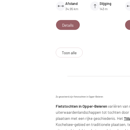
Afstand
Stijging
34.95 km
143 m
Details
Toon alle
Zo gevarieerd zijn fietstochten in Opper-Beieren
Fietstochten in Opper-Beieren
variëren van 
uiterwaardenlandschappen tot tochten door
plaatsen met een rijke geschiedenis. Het
Töl
Kochelsee-gebied en traditionele plaatsen, te