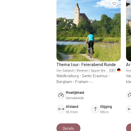
Thema tour: Feierabend Runde
Ar
Inn-Salzach / Beieren / Opper-Beieren
(DE)
Waldkraiburg - Sankt Erasmus -
Va
Bergham - Fraham -…
kl
Moeilijkheid
Gemakkelijk
Afstand
Stijging
35.11 km
105 m
Details