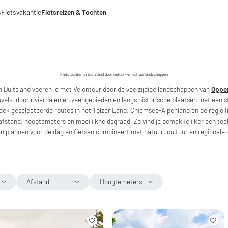
s
Fietsvakantie
Fietsreizen & Tochten
eizen
ochten
menwerkingen
aden voor lange afstanden
Fietstochten in Duitsland door natuur- en cultuurlandschappen
n Duitsland voeren je met Velontour door de veelzijdige landschappen van
Opper
vels, door rivierdalen en veengebieden en langs historische plaatsen met een s
dek geselecteerde routes in het Tölzer Land, Chiemsee-Alpenland en de regio 
 afstand, hoogtemeters en moeilijkheidsgraad. Zo vind je gemakkelijker een tocht
n plannen voor de dag en fietsen combineert met natuur, cultuur en regionale
Afstand
Hoogtemeters