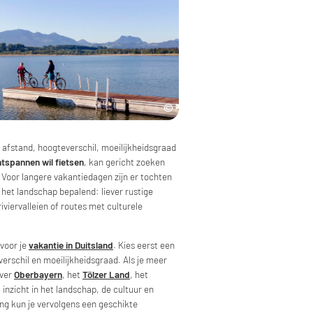
n afstand, hoogteverschil, moeilijkheidsgraad
tspannen wil fietsen
, kan gericht zoeken
Voor langere vakantiedagen zijn er tochten
het landschap bepalend: liever rustige
viervalleien of routes met culturele
 voor je
vakantie in Duitsland
. Kies eerst een
erschil en moeilijkheidsgraad. Als je meer
over
Oberbayern
, het
Tölzer Land
, het
 inzicht in het landschap, de cultuur en
ing kun je vervolgens een geschikte