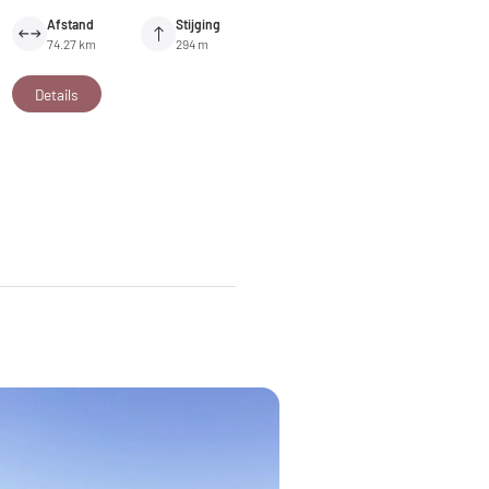
Afstand
Stijging
74.27 km
294 m
Details