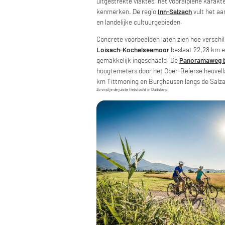
uitgestrekte vlaktes, het vooralpiene karakt
kenmerken. De regio
Inn-Salzach
vult het aa
en landelijke cultuurgebieden.
Concrete voorbeelden laten zien hoe verschil
Loisach-Kochelseemoor
beslaat 22,28 km e
gemakkelijk ingeschaald. De
Panoramaweg b
hoogtemeters door het Ober-Beierse heuvel
km Tittmoning en Burghausen langs de Salz
Zo vind je de juiste fietstocht in Duitsland