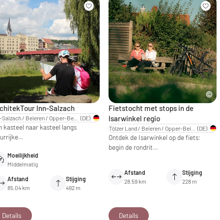
chitekTour Inn-Salzach
Fietstocht met stops in de
Isarwinkel regio
Inn-Salzach / Beieren / Opper-Beieren
(DE)
n kasteel naar kasteel langs
Tölzer Land / Beieren / Opper-Beieren
(DE)
eurrijke…
Ontdek de Isarwinkel op de fiets:
begin de rondrit…
Moeilijkheid
Middelmatig
Afstand
Stijging
Afstand
Stijging
28.59 km
228 m
85.04 km
492 m
Details
Details