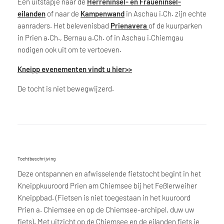
Een uitstapje naar de
Herreninsel- en Fraueninsel-
eilanden
of naar de
Kampenwand
in Aschau i.Ch. zijn echte
aanraders. Het belevenisbad
Prienavera
of de kuurparken
in Prien a.Ch., Bernau a.Ch. of in Aschau i.Chiemgau
nodigen ook uit om te vertoeven.
Kneipp evenementen vindt u hier>>
De tocht is niet bewegwijzerd.
Tochtbeschrijving
Deze ontspannen en afwisselende fietstocht begint in het
Kneippkuuroord Prien am Chiemsee bij het Feßlerweiher
Kneippbad. (Fietsen is niet toegestaan in het kuuroord
Prien a. Chiemsee en op de Chiemsee-archipel, duw uw
fiets). Met uitzicht op de Chiemsee en de eilanden fiets je