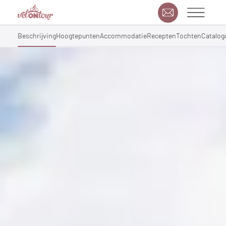
Beschrijving
Hoogtepunten
Accommodatie
Recepten
Tochten
Catalog