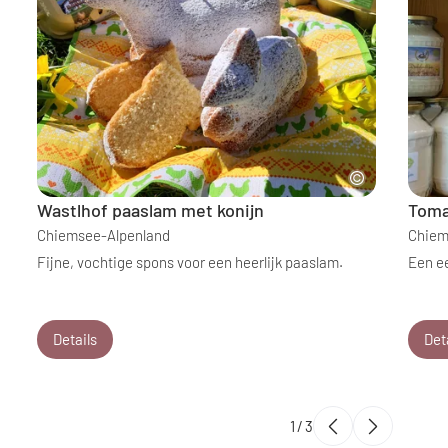
Wastlhof paaslam met konijn
Toma
Chiemsee-Alpenland
Chiem
Fijne, vochtige spons voor een heerlijk paaslam.
Een e
Details
Det
1
/
3