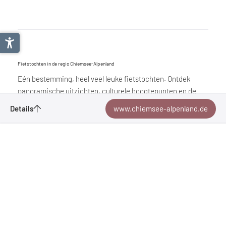
Fietstochten in de regio Chiemsee-Alpenland
Eén bestemming, heel veel leuke fietstochten. Ontdek
panoramische uitzichten, culturele hoogtepunten en de
mooiste plekken om te stoppen voor een verfrissing. Verken
Details
www.chiemsee-alpenland.de
de regio met al je zintuigen. Zien. Voelen. Voelen.
Aanvragen
Fietsvakanties in de regio Chiemsee-Alpenland
Bladwijzer
Chiemsee-Alpenland Tourismus
Felden 10
83233
Bernau am Chiemsee
| Duitsland