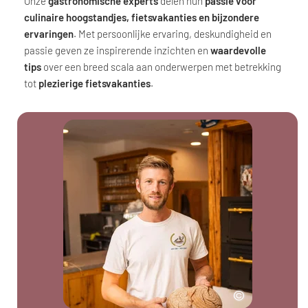
Onze
gastronomische experts
delen hun
passie voor
culinaire hoogstandjes, fietsvakanties en bijzondere
ervaringen
. Met persoonlijke ervaring, deskundigheid en
passie geven ze inspirerende inzichten en
waardevolle
tips
over een breed scala aan onderwerpen met betrekking
tot
plezierige fietsvakanties
.