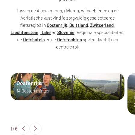
Tussen de Alpen, meren, rivieren, wijngebieden en de
Adriatische kust vind je zorgvuldig geselecteerde
fietsregio’s in
Oostenrijk
,
Duitsland
,
Zwitserland
,
Liechtenstein
,
Italië
en
Slovenië
. Regionale specialiteiten,
de
fietshotels
en de
fietstochten
spelen daarbij een
centrale rol.
Oostenrijk
14 Bestemmingen
1
/
6