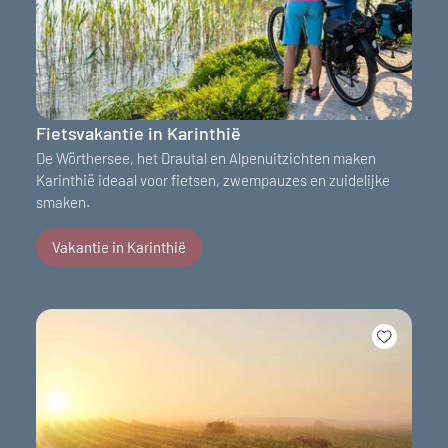
Fietsvakantie in Karinthië
De Wörthersee, het Drautal en Alpenuitzichten maken
Karinthië ideaal voor fietsen, zwempauzes en zuidelijke
smaken.
Vakantie in Karinthië