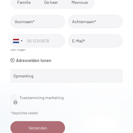
Familie
De heer
Mevrouw
Voornaam*
Achternaam*
E-Mail*
voor vragen
Adresvelden tonen
Opmerking
Toestemming marketing
*Verplichte velden
Verzenden