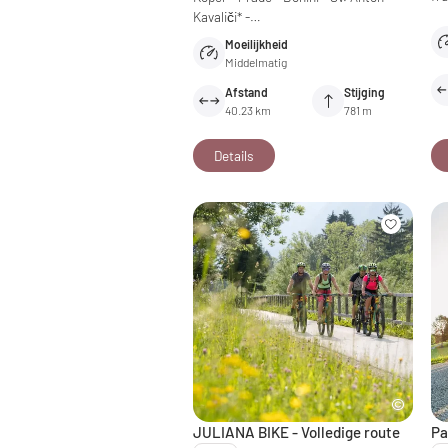
Kavaliči* -…
Moeilijkheid
Middelmatig
Afstand
Stijging
40.23 km
781 m
Details
JULIANA BIKE - Volledige route
Pa