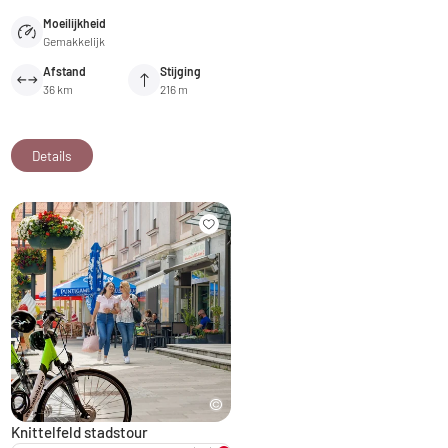
Moeilijkheid
Gemakkelijk
Afstand
Stijging
36 km
216 m
Details
Knittelfeld stadstour