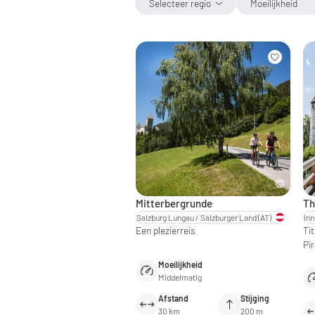
Selecteer regio
Moeilijkheid
Mitterbergrunde
Th
Salzburg Lungau / Salzburger Land
(AT)
Een plezierreis
Tit
Pi
Moeilijkheid
Middelmatig
Afstand
Stijging
30 km
200 m