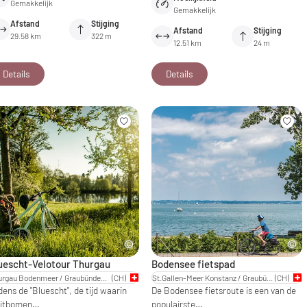
Gemakkelijk
Gemakkelijk
Afstand
Stijging
Afstand
Stijging
29.58 km
322 m
12.51 km
24 m
Details
Details
uescht-Velotour Thurgau
Bodensee fietspad
Thurgau Bodenmeer / Graubünden - Oost-Zwitserland
(CH)
St.Gallen-Meer Konstanz / Graubünden - Oost-Zwitserland
(CH)
dens de "Bluescht", de tijd waarin
De Bodensee fietsroute is een van de
uitbomen…
populairste…