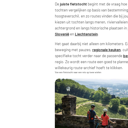
De
juiste fietstocht
begint met de vraag hoe j
tochten vergelijken op basis van bestemming
hoogteverschil, en zo routes vinden die bij j
kiezen uit tochten langs meren, riviervalleie
achtergrond en langs historische plaatsen in
Slovenië
en
Liechtenstein
.
Het gaat daarbij niet alleen om kilometers. E
beweging met pauzes,
regionale keuken
, cu
specifieke tocht verder naar de passende
be
regio. Zo wordt een route een goed te planne
willekeurig route-archief hoeft te klikken.
Van een fietstocht naar een reis op twee wielen