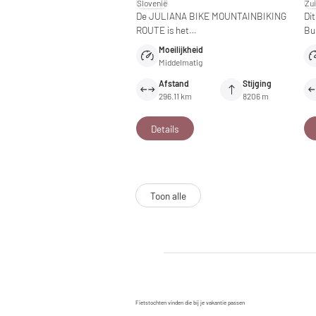
Slovenië
Zu
De JULIANA BIKE MOUNTAINBIKING
Dit
ROUTE is het…
Bu
Moeilijkheid
Middelmatig
Afstand
Stijging
296.11 km
8206 m
Details
Toon alle
Fietstochten vinden die bij je vakantie passen