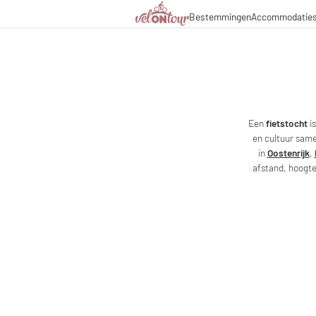
Bestemmingen
Accommodatie
Italië
Italië
Culinaire hoogstandjes
Fietsr
Duitsland
Duitsland
Magazine
Fietst
Zwitserland
Zwitserland
Partners & zakelijke sa
Fietsp
Liechtenstein
Slovenië
Slovenië
Vakantiepakketten
Een
fietstocht
i
en cultuur same
in
Oostenrijk
,
afstand, hoogtem