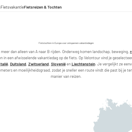
s
Fietsvakantie
Fietsreizen & Tochten
eizen
ochten
menwerkingen
aden voor lange afstanden
Fietstochten in Europa voor ontspannen vakantiedagen
s meer dan alleen van A naar B rijden. Onderweg komen landschap, beweging,
r
n in een afwisselende vakantiedag op de fiets. Op Velontour vind je geselectee
Italië
,
Duitsland
,
Zwitserland
,
Slovenië
en
Liechtenstein
. Je vergelijkt ze een
eters en moeilijkheidsgraad, zodat je sneller een route vindt die past bij je t
manier van reizen.