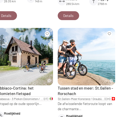
28.05 km
149 m
289.54 km
2768 m
Details
Details
bbiaco-Cortina: het
Tussen stad en meer: St.Gallen -
lomieten fietspad
Rorschach
Villabassa - 3 Pieken Dolomieten / Zuid-Tirol
(IT)
St.Gallen-Meer Konstanz / Graubünden - Oost-Zwitserland
(CH)
etspad op de oude spoorlijn…
De afwisselende fietsroute loopt van
de charmante…
Moeilijkheid
Moeilijkheid