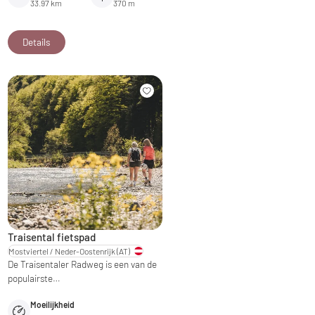
33.97 km
370 m
Details
Traisental fietspad
Mostviertel / Neder-Oostenrijk
(AT)
De Traisentaler Radweg is een van de
populairste…
Moeilijkheid