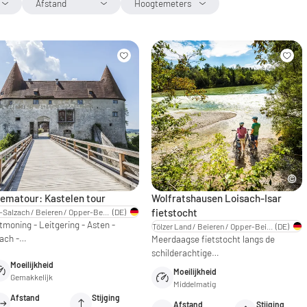
Afstand
Hoogtemeters
ematour: Kastelen tour
Wolfratshausen Loisach-Isar
fietstocht
Inn-Salzach / Beieren / Opper-Beieren
(DE)
tmoning - Leitgering - Asten -
Tölzer Land / Beieren / Opper-Beieren
(DE)
rach -…
Meerdaagse fietstocht langs de
schilderachtige…
Moeilijkheid
Moeilijkheid
Gemakkelijk
Middelmatig
Afstand
Stijging
Afstand
Stijging