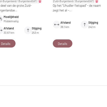
id-Burgenland / Burgenland
(AT)
Zuid-Burgenland / Burgenland
(AT)
 deel van de grote Zuid-
Op het "Uhudler fietspad" - de naam
rgenlandse…
zegt het al -…
Moeilijkheid
Middelmatig
Afstand
Stijging
38.1 km
242 m
Afstand
Stijging
33.67 km
253 m
Details
Details