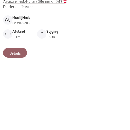
Avonturenregio Murtal / Stiermarken
(AT)
Plezierige fietstocht
Moeilijkheid
Gemakkelijk
Afstand
Stijging
16 km
160 m
Details