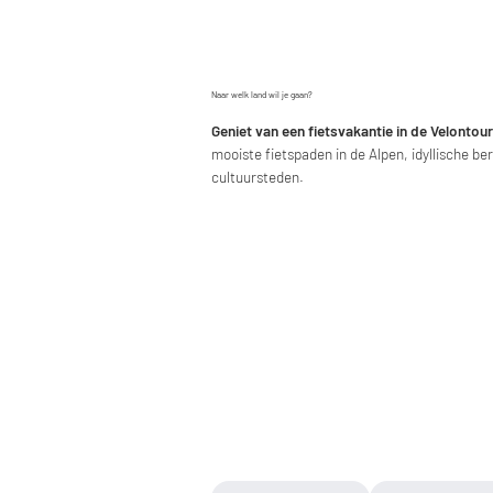
Naar welk land wil je gaan?
Geniet van een fietsvakantie in de Velonto
mooiste fietspaden in de Alpen, idyllische b
cultuursteden.