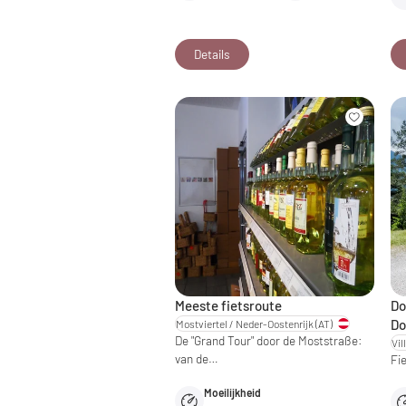
Details
Meeste fietsroute
Do
Do
Mostviertel / Neder-Oostenrijk
(AT)
De "Grand Tour" door de Moststraße:
van de…
Fi
Moeilijkheid