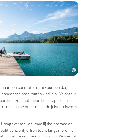
nt naar een concrete route voor een dagtrip,
 aaneengesloten routes vind je bij Velontour
seerde reizen met meerdere etappes en
eze indeling helpt je sneller de juiste reisvorm
 Hoogteverschillen, moeilijkheidsgraad en
ocht aanzienlijk. Een tocht langs meren is
f een route door een alpenvallei. Kies eerst