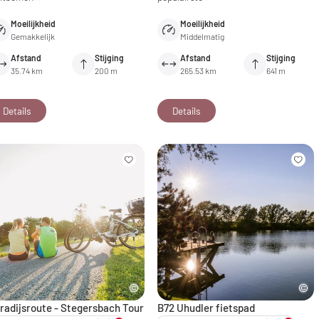
Moeilijkheid
Moeilijkheid
Gemakkelijk
Middelmatig
Afstand
Stijging
Afstand
Stijging
35.74 km
200 m
265.53 km
641 m
Details
Details
radijsroute - Stegersbach Tour
B72 Uhudler fietspad