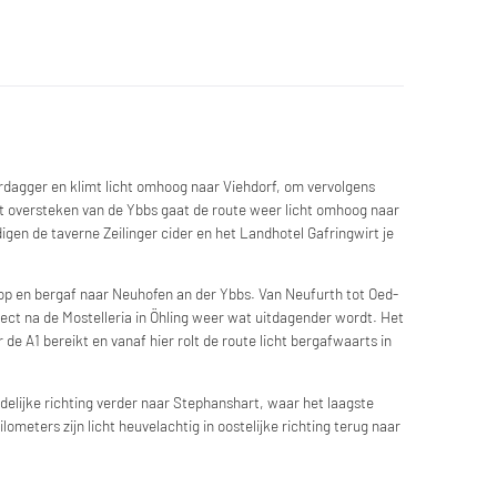
Ardagger en klimt licht omhoog naar Viehdorf, om vervolgens
et oversteken van de Ybbs gaat de route weer licht omhoog naar
digen de taverne Zeilinger cider en het Landhotel Gafringwirt je
op en bergaf naar Neuhofen an der Ybbs. Van Neufurth tot Oed-
irect na de Mostelleria in Öhling weer wat uitdagender wordt. Het
de A1 bereikt en vanaf hier rolt de route licht bergafwaarts in
rdelijke richting verder naar Stephanshart, waar het laagste
lometers zijn licht heuvelachtig in oostelijke richting terug naar