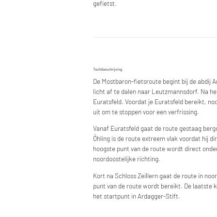
gefietst.
Tochtbeschrijving
De Mostbaron-fietsroute begint bij de abdij 
licht af te dalen naar Leutzmannsdorf. Na h
Euratsfeld. Voordat je Euratsfeld bereikt, no
uit om te stoppen voor een verfrissing.
Vanaf Euratsfeld gaat de route gestaag berg
Öhling is de route extreem vlak voordat hij d
hoogste punt van de route wordt direct onder 
noordoostelijke richting.
Kort na Schloss Zeillern gaat de route in noo
punt van de route wordt bereikt. De laatste ki
het startpunt in Ardagger-Stift.