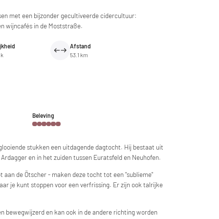
sen met een bijzonder gecultiveerde cidercultuur:
n wijncafés in de Moststraße.
jkheid
Afstand
jk
53.1 km
g
Beleving
glooiende stukken een uitdagende dagtocht. Hij bestaat uit
 Ardagger en in het zuiden tussen Euratsfeld en Neuhofen.
tot aan de Ötscher - maken deze tocht tot een "sublieme"
ar je kunt stoppen voor een verfrissing. Er zijn ook talrijke
gen bewegwijzerd en kan ook in de andere richting worden