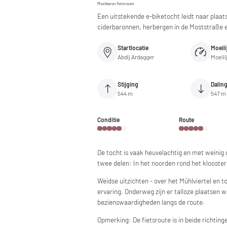
Mostbaron fietsroute
Een uitstekende e-biketocht leidt naar plaat
ciderbaronnen, herbergen in de Moststraße e
Startlocatie
Moeili
Abdij Ardagger
Moeili
Stijging
Dalin
544 m
547 m
Conditie
Route
De tocht is vaak heuvelachtig en met weinig 
twee delen: In het noorden rond het klooster
Weidse uitzichten - over het Mühlviertel en 
ervaring. Onderweg zijn er talloze plaatsen wa
bezienswaardigheden langs de route.
Opmerking: De fietsroute is in beide richtin