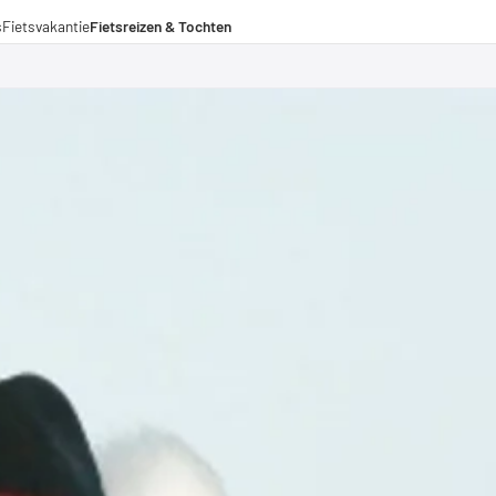
s
Fietsvakantie
Fietsreizen & Tochten
eizen
ochten
menwerkingen
aden voor lange afstanden