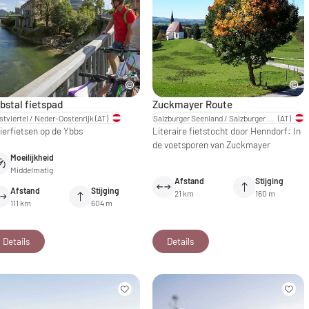
bstal fietspad
Zuckmayer Route
tviertel / Neder-Oostenrijk
(AT)
Salzburger Seenland / Salzburger Land
(AT)
vierfietsen op de Ybbs
Literaire fietstocht door Henndorf: In
de voetsporen van Zuckmayer
Moeilijkheid
Middelmatig
Afstand
Stijging
Afstand
Stijging
21 km
160 m
111 km
604 m
Details
Details