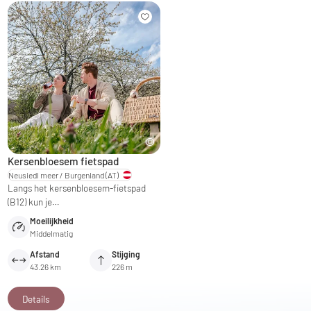
Kersenbloesem fietspad
Neusiedl meer / Burgenland
(AT)
Langs het kersenbloesem-fietspad
(B12) kun je…
Moeilijkheid
Middelmatig
Afstand
Stijging
43.26 km
226 m
Details