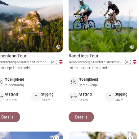
rbenland Tour
Racefiets Tour
Avonturenregio Murtal / Stiermarken
(AT)
Avonturenregio Murtal / Stiermarken
(AT)
zierige fietstocht
Interessante fietstocht
Moeilijkheid
Moeilijkheid
Middelmatig
Gemakkelijk
Afstand
Stijging
Afstand
Stijging
53.9 km
790 m
83 km
514 m
Details
Details