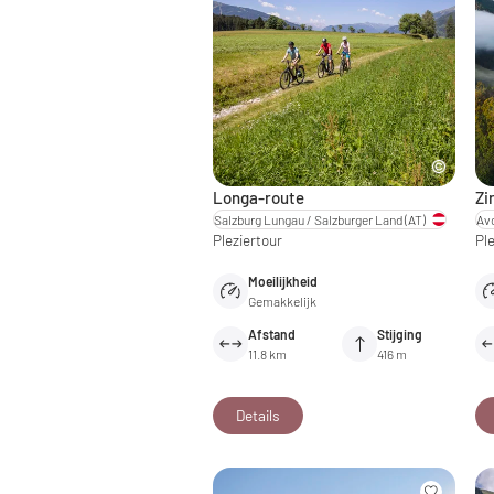
Longa-route
Zi
Salzburg Lungau / Salzburger Land
(AT)
Pleziertour
Ple
Moeilijkheid
Gemakkelijk
Afstand
Stijging
11.8 km
416 m
Details