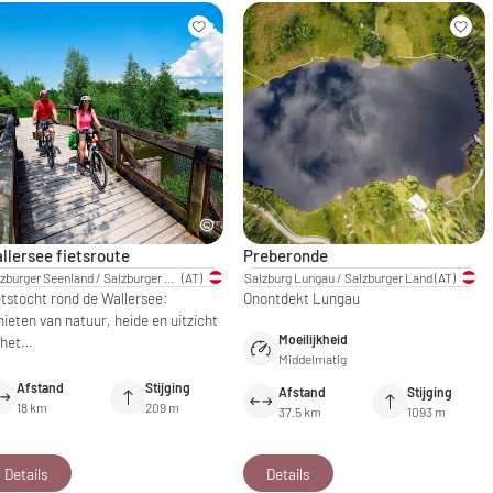
llersee fietsroute
Preberonde
Salzburger Seenland / Salzburger Land
(AT)
Salzburg Lungau / Salzburger Land
(AT)
etstocht rond de Wallersee:
Onontdekt Lungau
ieten van natuur, heide en uitzicht
Moeilijkheid
 het…
Middelmatig
Afstand
Stijging
Afstand
Stijging
18 km
209 m
37.5 km
1093 m
Details
Details