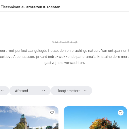
s
Fietsvakantie
Fietsreizen & Tochten
eizen
ochten
menwerkingen
aden voor lange afstanden
Fietstochten in Oostenrijk
ireert met perfect aangelegde fietspaden en prachtige natuur. Van ontspannen 
portieve Alpenpassen, je kunt indrukwekkende panorama's, kristalheldere me
gastvrijheid verwachten.
Afstand
Hoogtemeters