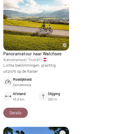
Panoramatour naar Walchsee
Kufsteinerland / Tirol
(AT)
Lichte beklimmingen, prachtig
uitzicht op de Kaiser
Moeilijkheid
Gemakkelijk
Afstand
Stijging
45.6 km
260 m
Details