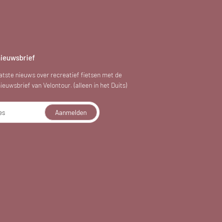
nieuwsbrief
atste nieuws over recreatief fietsen met de
euwsbrief van Velontour. (alleen in het Duits)
es
Aanmelden