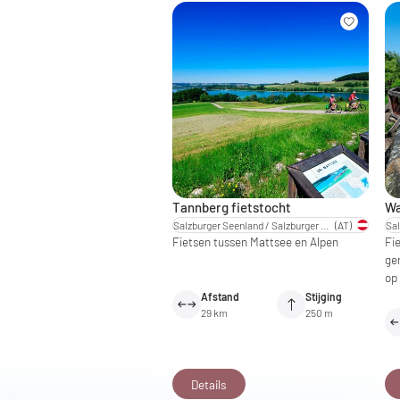
Tannberg fietstocht
Wa
Salzburger Seenland / Salzburger Land
(AT)
Fietsen tussen Mattsee en Alpen
Fi
gen
op
Afstand
Stijging
29 km
250 m
Details