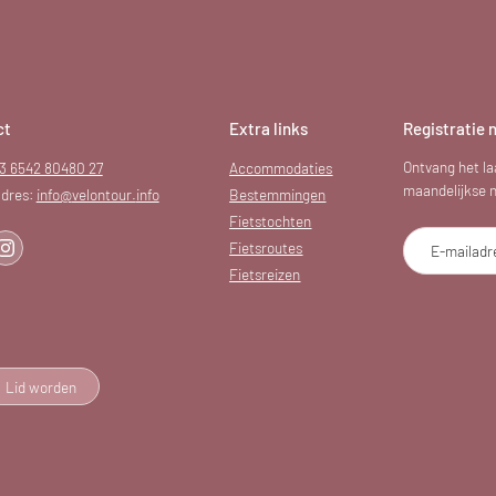
ct
Extra links
Registratie 
Ontvang het la
3 6542 80480 27
Accommodaties
maandelijkse ni
dres:
info@
velontour.
info
Bestemmingen
Fietstochten
Fietsroutes
E-mailadr
Fietsreizen
Lid worden