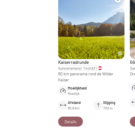
Kaiserradrunde
Gö
Kufsteinerland / Tirol
(AT)
Sal
80 km panorama rond de Wilder
On
Kaiser
Moeilijkheid
Moeilijk
Afstand
Stijging
85.6 km
700 m
Details