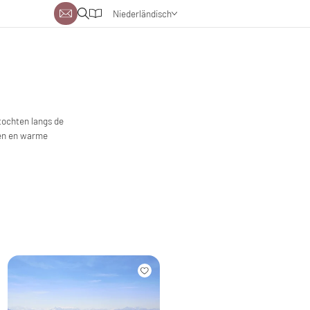
Niederländisch
Deutsch
Englisch
tochten langs de
ren en warme