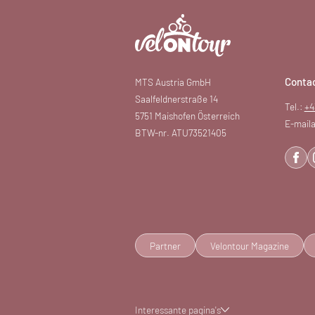
Conta
MTS Austria GmbH
Saalfeldnerstraße 14
Tel.:
+4
5751 Maishofen Österreich
E-maila
BTW-nr. ATU73521405
Partner
Velontour Magazine
Interessante pagina's