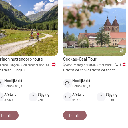
riach huttendorp route
Seckau-Gaal Tour
zburg Lungau / Salzburger Land
(AT)
Avonturenregio Murtal / Stiermarken
(AT)
gereisd Lungau
Prachtige schilderachtige tocht
Moeilijkheid
Moeilijkheid
Gemakkelijk
Gemakkelijk
Afstand
Stijging
Afstand
Stijging
8.6 km
285 m
54.7 km
910 m
Details
Details