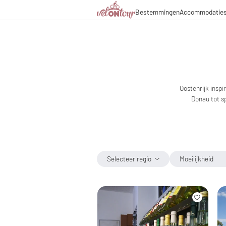
Bestemmingen
Accommodatie
Italië
Italië
Culinaire hoogstandjes
Fietsr
Duitsland
Duitsland
Magazine
Fietst
Zwitserland
Zwitserland
Partners & zakelijke sa
Fietsp
Liechtenstein
Slovenië
Slovenië
Vakantiepakketten
Oostenrijk insp
Donau tot s
Selecteer regio
Moeilijkheid