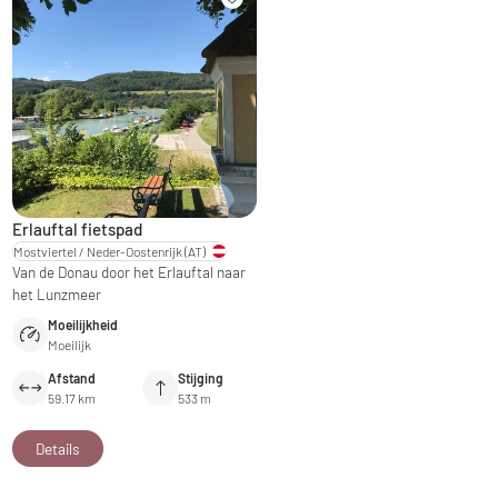
Erlauftal fietspad
Mostviertel / Neder-Oostenrijk
(AT)
Van de Donau door het Erlauftal naar
het Lunzmeer
Moeilijkheid
Moeilijk
Afstand
Stijging
59.17 km
533 m
Details