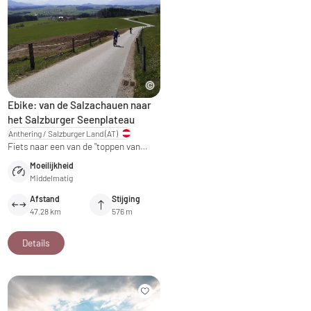
Ebike: van de Salzachauen naar
het Salzburger Seenplateau
Anthering / Salzburger Land
(AT)
Fiets naar een van de "toppen van…
Moeilijkheid
Middelmatig
Afstand
Stijging
47.28 km
576 m
Details