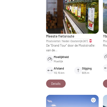
Meeste fietsroute
Yb
Mostviertel / Neder-Oostenrijk
(AT)
Mos
De "Grand Tour" door de Moststraße:
Ri
van de…
Moeilijkheid
Moeilijk
Afstand
Stijging
112.15 km
605 m
Details