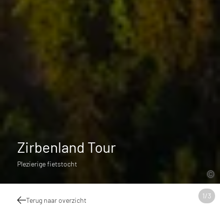
Zirbenland Tour
Plezierige fietstocht
1
/
3
Terug naar overzicht