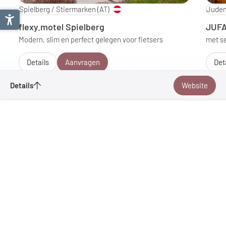
Spielberg / Stiermarken
(AT)
Juden
flexy.motel Spielberg
JUFA
Modern, slim en perfect gelegen voor fietsers
met se
Details
Aanvragen
Det
Zirbenland Tour
Details
Website
Aanvragen
Bladwijzer
1
/
4
Tour aanbeveling van:
Tourismusverband Murtal
Terug naar overzicht
Website
Avonturenregio Murtal