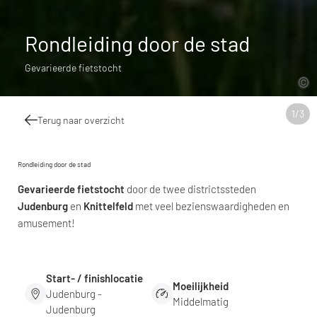
Rondleiding door de stad
Gevarieerde fietstocht
1
/
3
Terug naar overzicht
Rondleiding door de stad
Gevarieerde fietstocht
door de twee districtssteden
Judenburg
en
Knittelfeld
met veel bezienswaardigheden en
amusement!
Start- / finishlocatie
Moeilijkheid
Judenburg -
Middelmatig
Judenburg