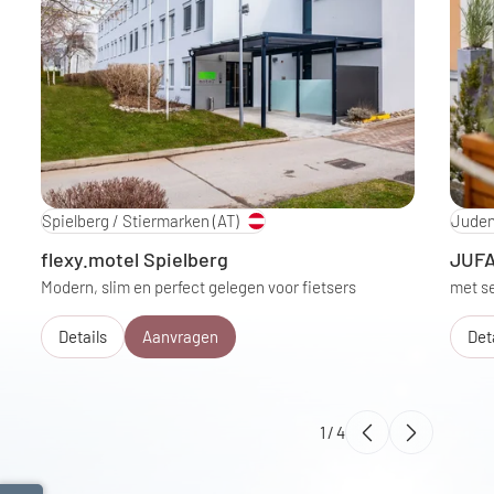
Spielberg / Stiermarken
(AT)
Juden
flexy.motel Spielberg
JUFA
Modern, slim en perfect gelegen voor fietsers
met se
Details
Aanvragen
Det
1
/
4