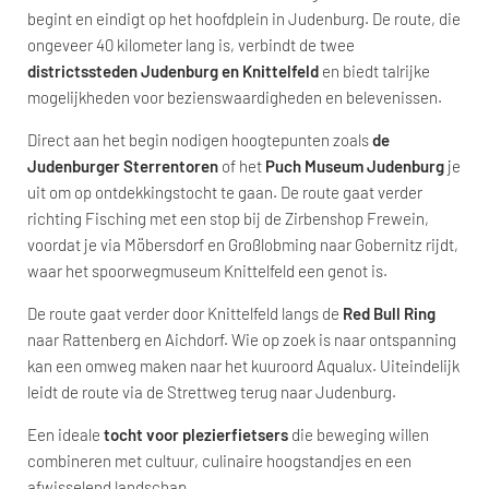
begint en eindigt op het hoofdplein in Judenburg. De route, die
ongeveer 40 kilometer lang is, verbindt de twee
districtssteden Judenburg en Knittelfeld
en biedt talrijke
mogelijkheden voor bezienswaardigheden en belevenissen.
Direct aan het begin nodigen hoogtepunten zoals
de
Judenburger Sterrentoren
of het
Puch Museum Judenburg
je
uit om op ontdekkingstocht te gaan. De route gaat verder
richting Fisching met een stop bij de Zirbenshop Frewein,
voordat je via Möbersdorf en Großlobming naar Gobernitz rijdt,
waar het spoorwegmuseum Knittelfeld een genot is.
De route gaat verder door Knittelfeld langs de
Red Bull Ring
naar Rattenberg en Aichdorf. Wie op zoek is naar ontspanning
kan een omweg maken naar het kuuroord Aqualux. Uiteindelijk
leidt de route via de Strettweg terug naar Judenburg.
Een ideale
tocht voor plezierfietsers
die beweging willen
combineren met cultuur, culinaire hoogstandjes en een
afwisselend landschap.