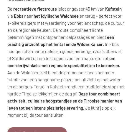
De
recreatieve fietsroute
leidt ongeveer 45 km van
Kufstein
via
Ebbs
naar
het idyllische Walchsee
en terug - perfect voor
e-bikereizigers met waardering voor het landschap, de cultuur
en de regionale keuken. De route combineert lichte
beklimmingen met ontspannen dalpassages en biedt
een
prachtig uitzicht op het Inntal en de Wilder Kaiser
. In Ebbs
nodigen charmante cafés en goede herbergen zoals Oberwirt
of Sattlerwirt uit om te stoppen voor een hapje eten of
om
boerderijwinkels met regionale specialiteiten te bezoeken
.
Aan de Walchsee zelf biedt de promenade langs het meer
ruimte voor een aangename pauze met uitzicht op het water
en de bergen. Terug in Kufstein rondt een traditionele stop met
hartige Tiroolse lekkernijen de dag af.
Deze tour combineert
activiteit, culinaire hoogstandjes en de Tiroolse manier van
leven tot een intens plezierige ervaring.
Je kunt je op elk
moment bij de tour aansluiten.