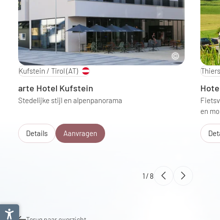
Kufstein / Tirol
(AT)
Thiers
arte Hotel Kufstein
Hote
Stedelijke stijl en alpenpanorama
Fietsv
en mo
Details
Aanvragen
Det
1
/
8
Terug naar overzicht