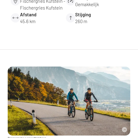
Fischergries Kufstein -
Gemakkelijk
Fischergries Kufstein
Afstand
Stijging
45.6 km
260 m
Panoramatour naar Walchsee