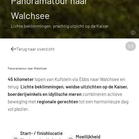
Panoramatour naar
Walchsee
Lichte beklimmingen, prachtig uitzicht op de Kaiser
1
/
3
Terug naar overzicht
Panoramatour naar Walchsee
45 kilometer
lopen van Kufstein via Ebbs naar Walchsee en
terug.
Lichte beklimmingen, weidse uitzichten op de Kaiser,
boerderijwinkels en idyllische meren
combineren actieve
beweging met
regionale gerechten
tot een harmonieuze dag
vol plezier.
Start- / finishlocatie
Moeilijkheid