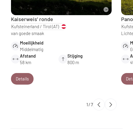
Kaiserweis' ronde
Pano
Kufsteinerland / Tirol
(AT)
Kufste
van goede smaak
Lichte
Moeilijkheid
M
Middelmatig
G
Afstand
Stijging
A
58 km
800 m
4
Details
Det
1
/
7