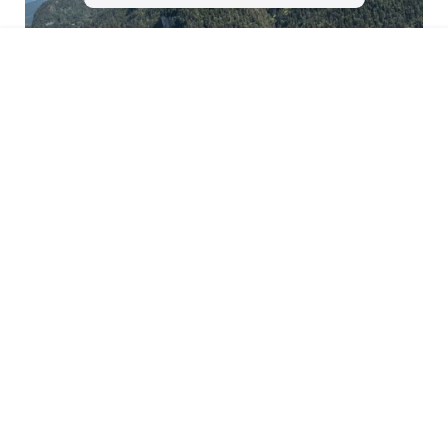
Kufsteinerland
Details
Je aanvraag gaat direct naar Velontour hotel
: Hotel Sattlerwirt, 6341 Ebbs
in Tirol, Tirol, Oostenrijk