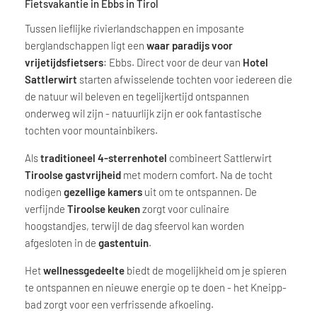
Fietsvakantie in Ebbs in Tirol
Tussen lieflijke rivierlandschappen en imposante
berglandschappen ligt een
waar paradijs voor
vrijetijdsfietsers
: Ebbs. Direct voor de deur van
Hotel
Sattlerwirt
starten afwisselende tochten voor iedereen die
de natuur wil beleven en tegelijkertijd ontspannen
onderweg wil zijn - natuurlijk zijn er ook fantastische
tochten voor mountainbikers.
Als
traditioneel 4-sterrenhotel
combineert Sattlerwirt
Tiroolse gastvrijheid
met modern comfort. Na de tocht
nodigen
gezellige kamers
uit om te ontspannen. De
verfijnde
Tiroolse keuken
zorgt voor culinaire
hoogstandjes, terwijl de dag sfeervol kan worden
afgesloten in de
gastentuin
.
Het
wellnessgedeelte
biedt de mogelijkheid om je spieren
te ontspannen en nieuwe energie op te doen - het Kneipp-
bad zorgt voor een verfrissende afkoeling.