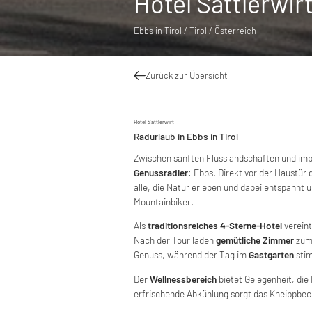
Hotel Sattlerwirt
Ebbs in Tirol / Tirol / Österreich
Zurück zur Übersicht
Hotel Sattlerwirt
Radurlaub in Ebbs in Tirol
Zwischen sanften Flusslandschaften und impo
Genussradler
: Ebbs. Direkt vor der Haustür
alle, die Natur erleben und dabei entspannt 
Mountainbiker.
Als
traditionsreiches 4-Sterne-Hotel
vereint
Nach der Tour laden
gemütliche Zimmer
zum 
Genuss, während der Tag im
Gastgarten
stim
Der
Wellnessbereich
bietet Gelegenheit, die
erfrischende Abkühlung sorgt das Kneippbec