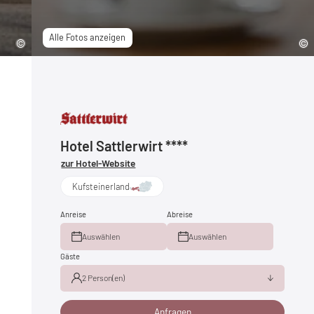
Alle Fotos anzeigen
Hotel Sattlerwirt ****
zur Hotel-Website
Kufsteinerland
Anreise
Abreise
Auswählen
Auswählen
Gäste
2 Person(en)
Anfragen