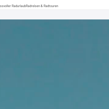
ssvoller Radurlaub
Radreisen & Radtouren
Radreisen
Radtouren
Fernradwege
operationen