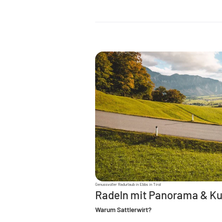
Genussvoller Radurlaub in Ebbs in Tirol
Radeln mit Panorama & Kul
Warum Sattlerwirt?