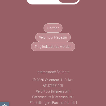
Partner
Velontour Magazin
Mitgliedsbetrieb werden
Interessante Seiten
© 2026 Velontour
|
UID-Nr.:
ATU73521405
Velontour
|
Impressum
|
Datenschutz
|
Datenschutz-
Einstellungen
|
Barrierefreiheit
|