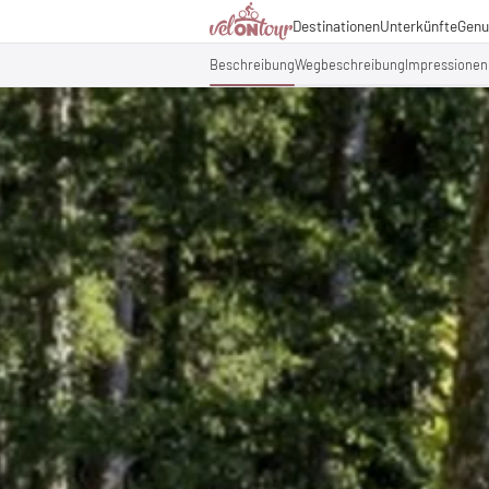
Kulinarik
Destinationen
Unterkünfte
Genu
Italien
Italien
Urlaubsthemen
Deutschland
Deutschland
Beschreibung
Wegbeschreibung
Impressionen
Magazin
Schweiz
Schweiz
Blog
Liechtenstein
Slowenien
Partner & Wirtschaftsko
Slowenien
Urlaubspakete