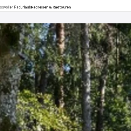
ssvoller Radurlaub
Radreisen & Radtouren
Radreisen
Radtouren
Fernradwege
operationen