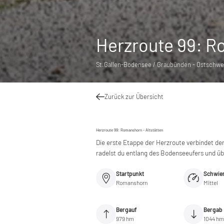
Herzroute 99: R
St.Gallen-Bodensee / Graubünden - Ostschwe
Zurück zur Übersicht
Herzroute 99: Romanshorn - Altstätten
Die erste Etappe der Herzroute verbindet d
radelst du entlang des Bodenseeufers und üb
Startpunkt
Schwier
Romanshorn
Mittel
Bergauf
Bergab
979 hm
1044 hm