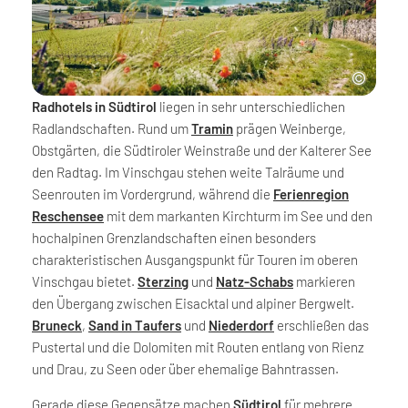
Radhotels in Südtirol
liegen in sehr unterschiedlichen
Radlandschaften. Rund um
Tramin
prägen Weinberge,
Obstgärten, die Südtiroler Weinstraße und der Kalterer See
den Radtag. Im Vinschgau stehen weite Talräume und
Seenrouten im Vordergrund, während die
Ferienregion
Reschensee
mit dem markanten Kirchturm im See und den
hochalpinen Grenzlandschaften einen besonders
charakteristischen Ausgangspunkt für Touren im oberen
Vinschgau bietet.
Sterzing
und
Natz-Schabs
markieren
den Übergang zwischen Eisacktal und alpiner Bergwelt.
Bruneck
,
Sand in Taufers
und
Niederdorf
erschließen das
Pustertal und die Dolomiten mit Routen entlang von Rienz
und Drau, zu Seen oder über ehemalige Bahntrassen.
Gerade diese Gegensätze machen
Südtirol
für mehrere