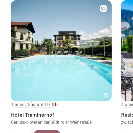
Tramin / Südtirol
(IT)
Tramin
Hotel Traminerhof
Resi
Genuss-Hotel an der Südtiroler Weinstraße
zwisc