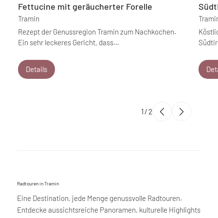
Fettucine mit geräucherter Forelle
Südti
Tramin
Trami
Rezept der Genussregion Tramin zum Nachkochen.
Köstli
Ein sehr leckeres Gericht, dass…
Südtir
Details
Det
1
/
2
Radtouren in Tramin
Eine Destination, jede Menge genussvolle Radtouren.
Entdecke aussichtsreiche Panoramen, kulturelle Highlights