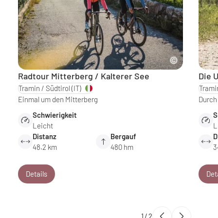
Radtour Mitterberg / Kalterer See
Die 
Tramin / Südtirol
(IT)
Tramin
Einmal um den Mitterberg
Durch 
Schwierigkeit
S
Leicht
L
Distanz
Bergauf
D
48.2 km
480 hm
3
Details
Det
1
/
2