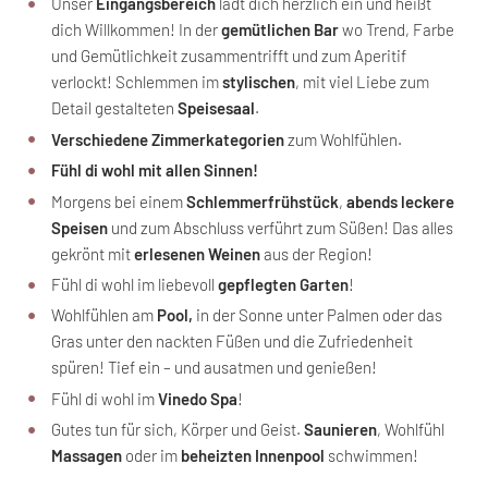
Unser
Eingangsbereich
lädt dich herzlich ein und heißt
dich Willkommen! In der
gemütlichen Bar
wo Trend, Farbe
und Gemütlichkeit zusammentrifft und zum Aperitif
verlockt! Schlemmen im
stylischen
, mit viel Liebe zum
Detail gestalteten
Speisesaal
.
Verschiedene Zimmerkategorien
zum Wohlfühlen.
Fühl di wohl mit allen Sinnen!
Morgens bei einem
Schlemmerfrühstück
,
abends leckere
Speisen
und zum Abschluss verführt zum Süßen! Das alles
gekrönt mit
erlesenen
Weinen
aus der Region!
Fühl di wohl im liebevoll
gepflegten Garten
!
Wohlfühlen am
Pool,
in der Sonne unter Palmen oder das
Gras unter den nackten Füßen und die Zufriedenheit
spüren! Tief ein – und ausatmen und genießen!
Fühl di wohl im
Vinedo Spa
!
Gutes tun für sich, Körper und Geist.
Saunieren
, Wohlfühl
Massagen
oder im
beheizten Innenpool
schwimmen!