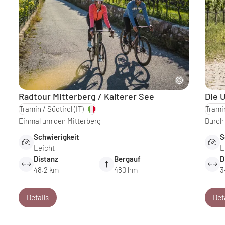
Radtour Mitterberg / Kalterer See
Die 
Tramin / Südtirol
(IT)
Tramin
Einmal um den Mitterberg
Durch 
Schwierigkeit
S
Leicht
L
Distanz
Bergauf
D
48.2 km
480 hm
3
Details
Det