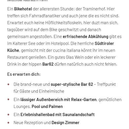
Ein
Bikehotel
der allerersten Stunde: der Traminerhof. Hier
treffen sich Fahrradfanatiker und auch jene die es nicht sind.
Erwartet euch keine Höflichkeitsfloskeln, hier duzt man sich,
tagsüber wird auf dem Bike geschwitzt und danach
gemeinsam angestoßen. Eine
erfrischende Abkühlung
gibt es
im Kalterer See oder im Hotelpool. Die herrliche
Südtiroler
Küche
, gemischt mit der cucina italiana könnt ihr im neuen
Restaurant genießen. Ein gutes Glas Wein oder ein leckerer
Drink in der hippen
Bar62
dürfen natürlich auch nicht fehlen.
Es erwarten dich:
Die brand-neue und
super-stylische Bar 62
– Treffpunkt
für Gäste und Einheimische
Ein
lässiger Außenbereich mit Relax-Garten
, gemütlichen
Lounges,
Pool und Palmen
Ein
Erlebnishallenbad mit Saunalandschaft
Neue Rezeption und
Design Zimmer