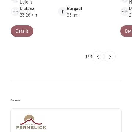
Leicht
M
Distanz
Bergauf
D
23.26 km
96 hm
2
Details
Det
1
/
3
Kontakt