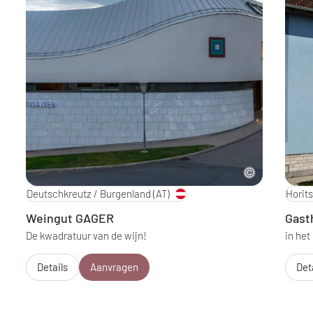
Deutschkreutz / Burgenland
(AT)
Horit
Weingut GAGER
Gast
De kwadratuur van de wijn!
in het
Details
Aanvragen
Det