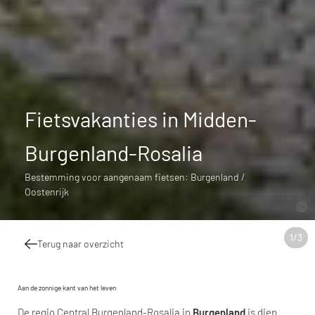
Fietsvakanties in Midden-
Burgenland-Rosalia
Bestemming voor aangenaam fietsen: Burgenland /
Oostenrijk
1
/
3
Terug naar overzicht
Aan de zonnige kant van het leven
De regio Central Burgenland-Rosalia in
Burgenland
is diep