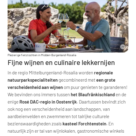
Plezierige fietstochten in Midden-Burgenland-Rosalia
Fijne wijnen en culinaire lekkernijen
In de regio Mittelburgenland-Rosalia worden
regionale
natuurparkspecialiteiten
gecombineerd met
een grote
verscheidenheid aan wijnen
om puur genieten te garanderen!
We bevinden ons immers tussen
het Blaufränkischland
en de
enige
Rosé DAC-regio in Oostenrijk
. Daartussen bevindt zich
ook nog een verscheidenheid aan landschappen, van
aardbeienvelden en zwemmeren tot talrijke culturele
bezienswaardigheden zoals
kasteel Forchtenstein
. En
natuurlijk zijn er tal van wijnlokalen, gastronomische winkels