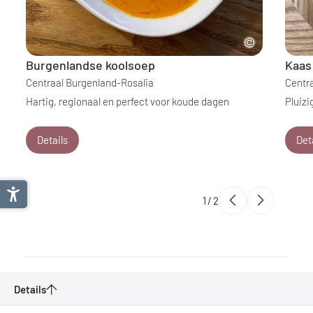
Burgenlandse koolsoep
Kaas
Centraal Burgenland-Rosalia
Centr
Hartig, regionaal en perfect voor koude dagen
Pluizi
Details
Det
1
/
2
Details
Fietsvakanties in Midden-Burgenland-Rosalia
Aanvragen
Fietstochten in Midden-Burgenland-Rosalia