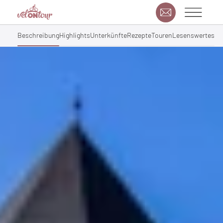
Beschreibung
Highlights
Unterkünfte
Rezepte
Touren
Lesenswertes