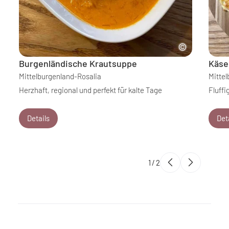
Burgenländische Krautsuppe
Käse
Mittelburgenland-Rosalia
Mitte
Herzhaft, regional und perfekt für kalte Tage
Fluffi
Details
Det
1
/
2