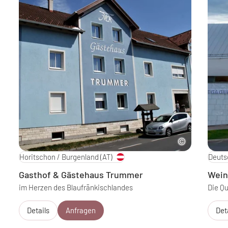
Horitschon / Burgenland
(AT)
Deuts
Gasthof & Gästehaus Trummer
Wein
im Herzen des Blaufränkischlandes
Die Q
Details
Anfragen
Det