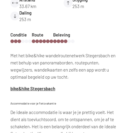
33.67 km
253 m
Daling
253 m
Conditie
Route
Beleving
Met het bike&hike wandelroutenetwerk Stegersbach en
met behulp van panoramaborden, routepunten,
wegwijzers, wandelkaarten en zelfs een app wordt u
optimaal begeleid op uw tocht.
bike&hike Stegersbach
Accommodatie voor je fietsvakantie
De ideale accommodatie is waar je je prettig voelt. Het
dient als toevluchtsoord, om te ontspannen, om je af te
schakelen. Het is een belangrijk onderdeel van de ideale