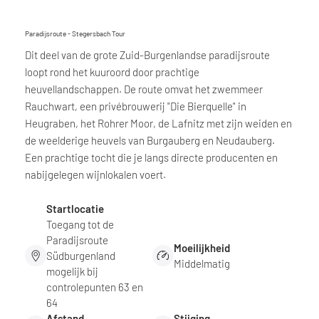
Paradijsroute - Stegersbach Tour
Dit deel van de grote Zuid-Burgenlandse paradijsroute
loopt rond het kuuroord door prachtige
heuvellandschappen. De route omvat het zwemmeer
Rauchwart, een privébrouwerij "Die Bierquelle" in
Heugraben, het Rohrer Moor, de Lafnitz met zijn weiden en
de weelderige heuvels van Burgauberg en Neudauberg.
Een prachtige tocht die je langs directe producenten en
nabijgelegen wijnlokalen voert.
Startlocatie
Toegang tot de
Paradijsroute
Moeilijkheid
Südburgenland
Middelmatig
mogelijk bij
controlepunten 63 en
64
Afstand
Stijging