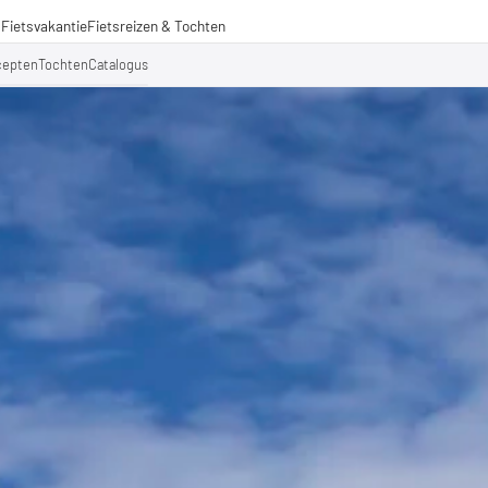
s
Fietsvakantie
Fietsreizen & Tochten
izen
cepten
Tochten
Catalogus
ochten
menwerkingen
aden voor lange afstanden