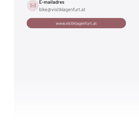
E-mailadres
bike@
visitklagenfurt.
at
www.visitklagenfurt.at