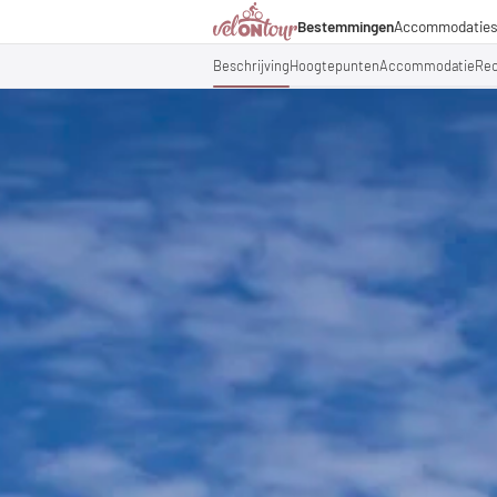
Bestemmingen
Accommodatie
Italië
Italië
Culinaire hoogstandjes
Fietsre
Duitsland
Duitsland
Beschrijving
Hoogtepunten
Accommodatie
Re
Magazine
Fietst
Zwitserland
Zwitserland
Partners & zakelijke sa
Fietsp
Liechtenstein
Slovenië
Slovenië
Vakantiepakketten