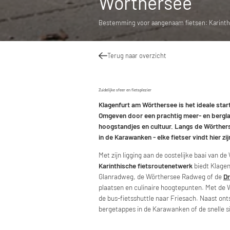
Wörthersee
Bestemming voor aangenaam fietsen: Karinthi
Terug naar overzicht
Zuidelijke sfeer en fietsplezier
Klagenfurt am Wörthersee is het ideale star
Omgeven door een prachtig meer- en bergla
hoogstandjes en cultuur. Langs de Wörther
in de Karawanken - elke fietser vindt hier zi
Met zijn ligging aan de oostelijke baai van 
Karinthische fietsroutenetwerk
biedt Klagen
Glanradweg, de Wörthersee Radweg of de
D
plaatsen en culinaire hoogtepunten. Met de 
de bus-fietsshuttle naar Friesach. Naast ont
bergetappes in de Karawanken of de snelle si