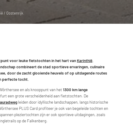
ë / Oostenrijk
tpunt voor leuke fietstochten in het hart van
Karinthië
.
ndschap combineert de stad sportieve ervaringen, culinaire
see, door de zacht glooiende heuvels of op uitdagende routes
jn perfecte tocht.
de Wörthersee en als knooppunt van het
1300 km lange
furt een grote verscheidenheid aan fietstochten. De
rauradweg
leiden door idyllische landschappen, langs historische
Wörthersee PLUS Card profiteer je ook van begeleide tochten en
spannen pleziertochten zijn er ook sportieve uitdagingen, zoals
ngletrails op de Falkenberg.