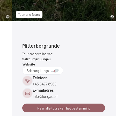
Toon alle foto's
Mitterbergrunde
Tour aanbeveling van:
Salzburger Lungau
Website
Salzburg Lungau
Telefoon
+43 6477 8988
E-mailadres
info@
lungau.
at
Naar alle tours van het bestemming