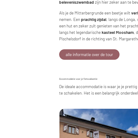
beleveniszwembad
zijn hier zeker aan te be
Als je de Mitterbergrunde een beetje wilt
ver
nemen. Een
prachtig zijdal
, langs de Longa, 
een hut en zeker zult genieten van het prach
langs het legendarische
kasteel Moosham
, 
Pischelsdorf in de richting van St. Margare
alle informatie over de tour
Accommodatie voor je fietsvakantie
De ideale accommodatie is waar je je prettig
te schakelen. Het is een belangrijk onderdeel 