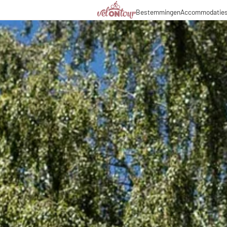
Bestemmingen
Accommodatie
Italië
Italië
Culinaire hoogstandjes
Fietsr
Duitsland
Duitsland
Magazine
Fietst
Zwitserland
Zwitserland
Partners & zakelijke sa
Fietsp
Liechtenstein
Slovenië
Slovenië
Vakantiepakketten