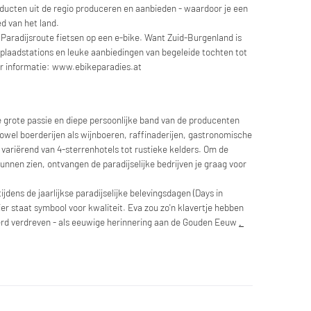
oducten uit de regio produceren en aanbieden - waardoor je een
d van het land.
e Paradijsroute fietsen op een e-bike. Want Zuid-Burgenland is
oplaadstations en leuke aanbiedingen van begeleide tochten tot
r informatie: www.ebikeparadies.at
de grote passie en diepe persoonlijke band van de producenten
owel boerderijen als wijnboeren, raffinaderijen, gastronomische
variërend van 4-sterrenhotels tot rustieke kelders. Om de
unnen zien, ontvangen de paradijselijke bedrijven je graag voor
dens de jaarlijkse paradijselijke belevingsdagen (Days in
ier staat symbool voor kwaliteit. Eva zou zo'n klavertje hebben
rd verdreven - als eeuwige herinnering aan de Gouden Eeuw
.