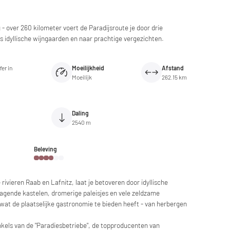
- over 260 kilometer voert de Paradijsroute je door drie
gs idyllische wijngaarden en naar prachtige vergezichten.
er in
Moeilijkheid
Afstand
Moeilijk
262.15 km
Daling
2540 m
Beleving
ivieren Raab en Lafnitz, laat je betoveren door idyllische
agende kastelen, dromerige paleisjes en vele zeldzame
wat de plaatselijke gastronomie te bieden heeft - van herbergen
nkels van de "Paradiesbetriebe", de topproducenten van