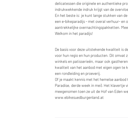
delicatessen die originele en authentieke pr
indrukwekkende indruk krijgt van de overvloe
En het beste is: je kunt lange stukken van d
een e-bikeparadijs - met overal verhuur- en 
aantrekkelijke overnachtingspakketten. Mee
Welkom in het paradijs!
De basis voor deze uitstekende kwaliteit is 
voor hun regio en hun producten. Dit omvat z
winkels en patisserieën, maar ook gastheren 
kwaliteit van het aanbod met eigen ogen te k
een rondleiding en proeverij.
Of je maakt kennis met het hemelse aanbod tij
Paradise, derde week in mei). Het klavertje v
meegenomen toen ze uit de Hof van Eden we
www.ebikesuedburgenland.at