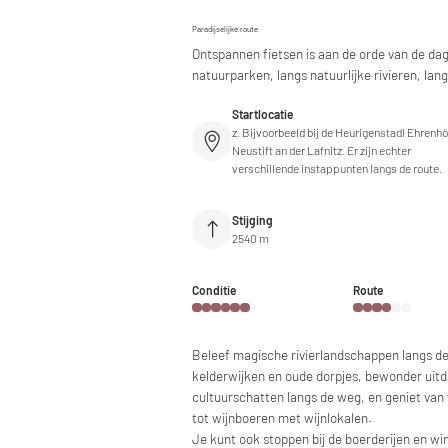
Paradijselijke route
Ontspannen fietsen is aan de orde van de dag 
natuurparken, langs natuurlijke rivieren, lan
Startlocatie
z. Bijvoorbeeld bij de Heurigenstadl Ehrenhöf
Neustift an der Lafnitz. Er zijn echter
verschillende instappunten langs de route.
Stijging
2540 m
Conditie
Route
Beleef magische rivierlandschappen langs de r
kelderwijken en oude dorpjes, bewonder uitd
cultuurschatten langs de weg, en geniet van 
tot wijnboeren met wijnlokalen.
Je kunt ook stoppen bij de boerderijen en wi