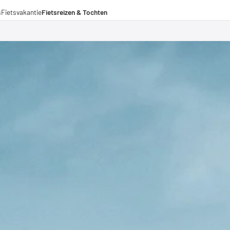
s
Fietsvakantie
Fietsreizen & Tochten
eizen
ochten
menwerkingen
aden voor lange afstanden