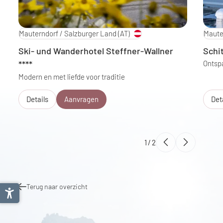
Mauterndorf / Salzburger Land
(AT)
Maute
Ski- und Wanderhotel Steffner-Wallner
Schi
****
Ontsp
Modern en met liefde voor traditie
Details
Aanvragen
Det
1
/
2
Terug naar overzicht