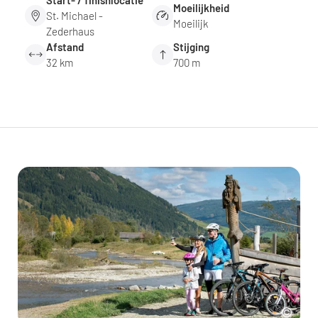
Start- / finishlocatie
Moeilijkheid
St. Michael -
Moeilijk
Zederhaus
Afstand
Stijging
32 km
700 m