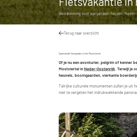
Fietsvakantie in
Bestemming voor aangenaam fietsen: Neder-Oo
Terug naar overzicht
Spannende fietspaden in het Mostviertel
Of je nu een avonturier, pelgrim of kenner be
Mostviertel in
Neder-Oostenrijk
. Terwijl je
heuvels, boomgaarden, vierkante boerderije
Talrijke culturele monumenten zullen je uit h
niet te vergeten het indrukwekkende panoram