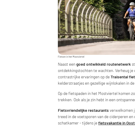
Fietsen in het Mostviertel
Naast een
goed ontwikkeld routenetwerk
st
ontdekkingstochten te wachten. Verheug je o
contrastrijke ervaringen op de
Traisental fie
kelderstraatjes en gezellige wijnlokalen in d
Op de fietspaden in het Mostviertel komen zo
trekken. Ook als je zin hebt in een ontspanne
Fietsvriendelijke restaurants
verwelkomen je
treed in de voetsporen van de ciderperen en d
schatkamer - tijdens je
fietsvakantie in Oost