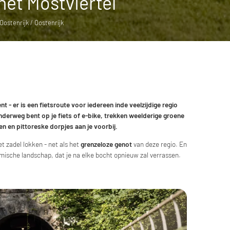
 het Mostviertel
stenrijk / Oostenrijk
nt - er is
een fietsroute voor iedereen in
de veelzijdige regio
 onderweg bent op je fiets of e-bike, trekken weelderige groene
n en pittoreske dorpjes aan je voorbij.
et zadel lokken - net als het
grenzeloze genot
van deze regio. En
ische landschap, dat je na elke bocht opnieuw zal verrassen.