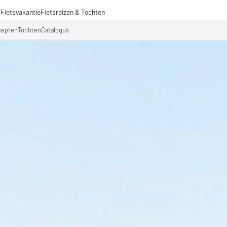
s
Fietsvakantie
Fietsreizen & Tochten
izen
cepten
Tochten
Catalogus
ochten
menwerkingen
aden voor lange afstanden