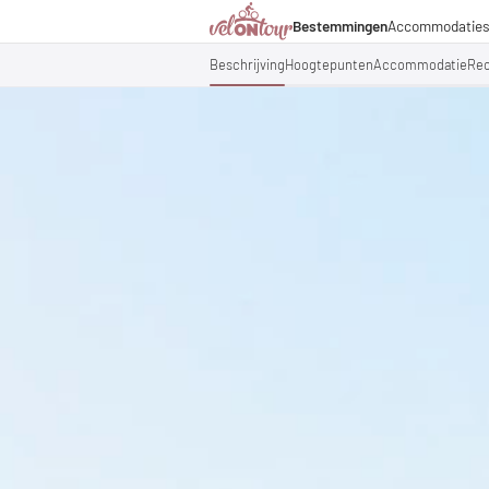
Bestemmingen
Accommodatie
Italië
Italië
Culinaire hoogstandjes
Fietsre
Duitsland
Duitsland
Beschrijving
Hoogtepunten
Accommodatie
Re
Magazine
Fietst
Zwitserland
Zwitserland
Partners & zakelijke sa
Fietsp
Liechtenstein
Slovenië
Slovenië
Vakantiepakketten