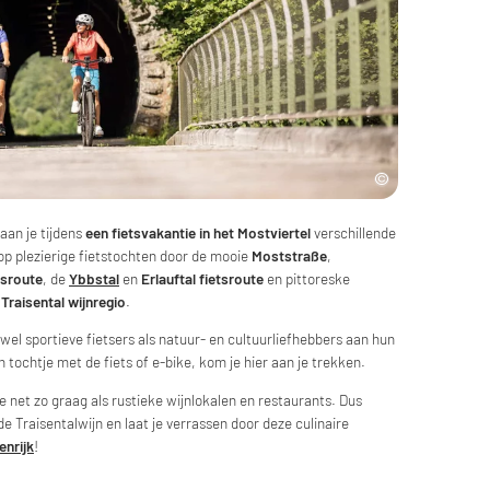
aan je tijdens
een fietsvakantie in het Mostviertel
verschillende
p plezierige fietstochten door de mooie
Moststraße
,
tsroute
, de
Ybbstal
en
Erlauftal fietsroute
en pittoreske
e
Traisental wijnregio
.
wel sportieve fietsers als natuur- en cultuurliefhebbers aan hun
n tochtje met de fiets of e-bike, kom je hier aan je trekken.
 net zo graag als rustieke wijnlokalen en restaurants. Dus
e Traisentalwijn en laat je verrassen door deze culinaire
enrijk
!