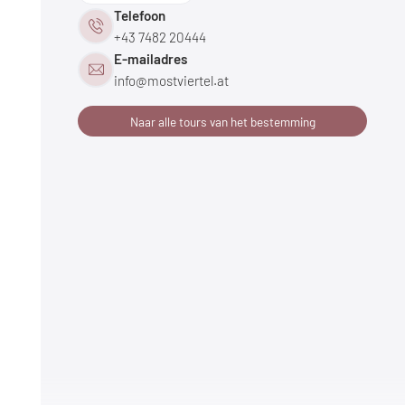
Telefoon
+43 7482 20444
E-mailadres
info@
mostviertel.
at
Naar alle tours van het bestemming