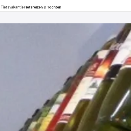
s
Fietsvakantie
Fietsreizen & Tochten
eizen
ochten
menwerkingen
aden voor lange afstanden