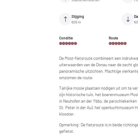
Stijging
Da
605 m
60
Conditie
Route
De Most-fietsroute combineert een indrukwe
uiterwaarden van de Donau naar de zacht gl
panoramische uitzichten. Machtige vierkante
omzomen de route.
Talrijke mooie plaatsen nodigen uit om te v
zijn historische tuin, het boerenmuseum Mostv
in Neuhofen an der Ybbs, de parochiekerken 
St. Peter in der Au), het openluchtmuseum H
klooster.
Opmerking: De fietsroute is in beide richtin
gefietst.