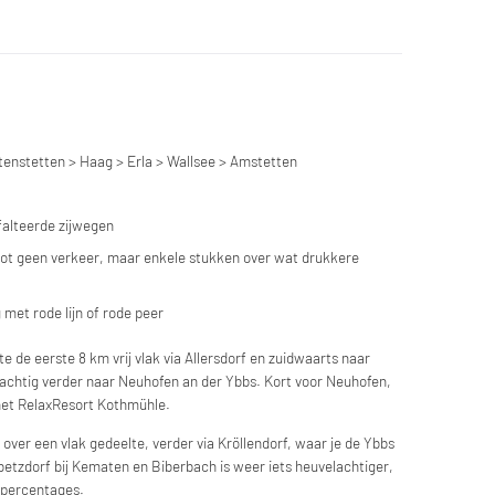
enstetten > Haag > Erla > Wallsee > Amstetten
sfalteerde zijwegen
 tot geen verkeer, maar enkele stukken over wat drukkere
 met rode lijn of rode peer
te de eerste 8 km vrij vlak via Allersdorf en zuidwaarts naar
lachtig verder naar Neuhofen an der Ybbs. Kort voor Neuhofen,
 het RelaxResort Kothmühle.
ng over een vlak gedeelte, verder via Kröllendorf, waar je de Ybbs
betzdorf bij Kematen en Biberbach is weer iets heuvelachtiger,
spercentages.