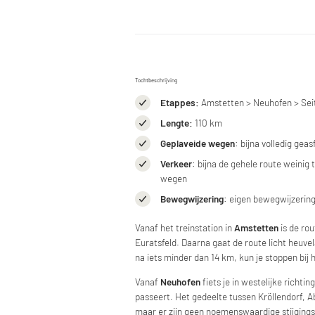
Tochtbeschrijving
Etappes:
Amstetten > Neuhofen > Seit
Lengte:
110 km
Geplaveide wegen
: bijna volledig gea
Verkeer
: bijna de gehele route weinig
wegen
Bewegwijzering
: eigen bewegwijzering
Vanaf het treinstation in
Amstetten
is de rou
Euratsfeld. Daarna gaat de route licht heuve
na iets minder dan 14 km, kun je stoppen bij
Vanaf
Neuhofen
fiets je in westelijke richti
passeert. Het gedeelte tussen Kröllendorf, A
maar er zijn geen noemenswaardige stijging