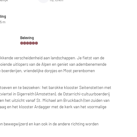
ling
5 m
Beleving
kkende verscheidenheid aan landschappen. Je fietst van de
ooiende uitlopers van de Alpen en geniet van adembenemende
 boerderijen, vriendelijke dorpjes en Most perenbomen
ertoeven en te bezoeken: het barokke klooster Seitenstetten met
iertel in Gigerreith (Amstetten), de Ostarrichi-cultuurboerderij
en het uitzicht vanaf St. Michael am Bruckbach (ten zuiden van
aag en het klooster Ardagger met de kerk van het voormalige
gen bewegwijzerd en kan ook in de andere richting worden