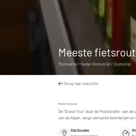
Meeste fietsrou
Mostviertel / Neder-Oostenrijk / Oostenrijk
Terug naar overzicht
Meeste fietsroute
De "Grand Tour" door de Moststraße: van de 
van de Alpen, langs vierkante boerderijen en
Startlocatie
Mo
Station Amstetten
Mo