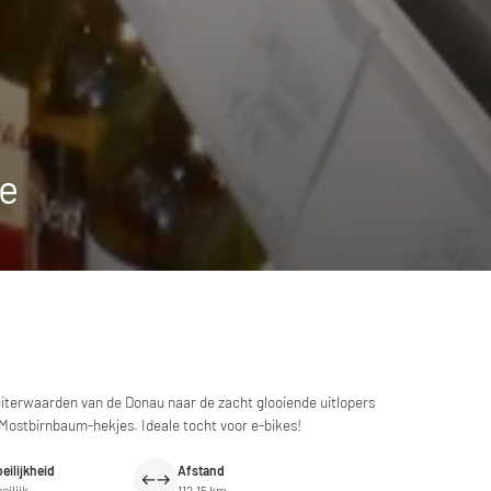
te
uiterwaarden van de Donau naar de zacht glooiende uitlopers
 Mostbirnbaum-hekjes. Ideale tocht voor e-bikes!
eilijkheid
Afstand
eilijk
112.15 km