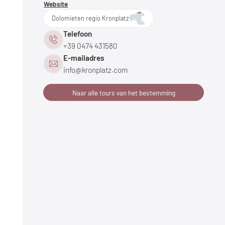
Website
Dolomieten regio Kronplatz
Telefoon
+39 0474 431580
E-mailadres
info@
kronplatz.
com
Naar alle tours van het bestemming