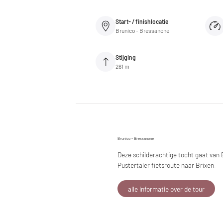
Start- / finishlocatie
Brunico - Bressanone
Stijging
261 m
Brunico - Bressanone
Deze schilderachtige tocht gaat van 
Pustertaler fietsroute naar Brixen.
alle informatie over de tour