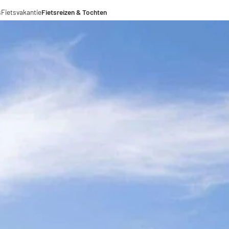
s
Fietsvakantie
Fietsreizen & Tochten
eizen
ochten
menwerkingen
aden voor lange afstanden