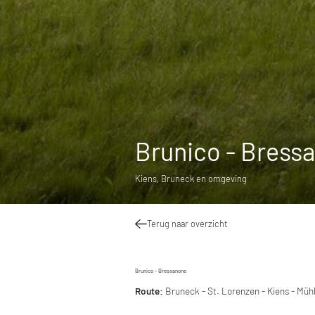
Brunico - Bress
Kiens, Bruneck en omgeving
Terug naar overzicht
Brunico - Bressanone
Route:
Bruneck - St. Lorenzen - Kiens - Müh