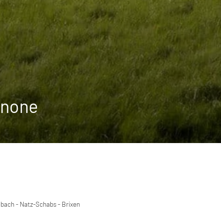
anone
lbach - Natz-Schabs - Brixen