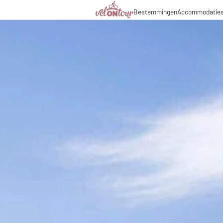
Bestemmingen
Accommodatie
Italië
Italië
Culinaire hoogstandjes
Fietsr
Duitsland
Duitsland
Magazine
Fietst
Zwitserland
Zwitserland
Partners & zakelijke sa
Fietsp
Liechtenstein
Slovenië
Slovenië
Vakantiepakketten