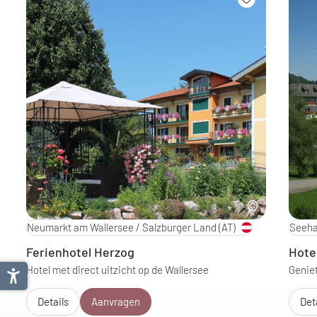
Neumarkt am Wallersee / Salzburger Land
(AT)
Seeha
Ferienhotel Herzog
Hote
Hotel met direct uitzicht op de Wallersee
Geniet
Details
Aanvragen
Det