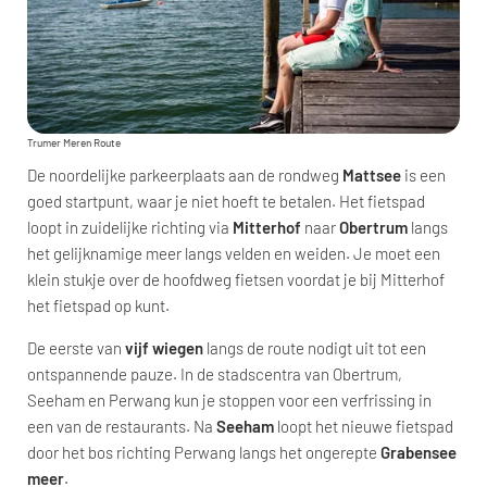
Trumer Meren Route
De noordelijke parkeerplaats aan de rondweg
Mattsee
is een
goed startpunt, waar je niet hoeft te betalen. Het fietspad
loopt in zuidelijke richting via
Mitterhof
naar
Obertrum
langs
het gelijknamige meer langs velden en weiden. Je moet een
klein stukje over de hoofdweg fietsen voordat je bij Mitterhof
het fietspad op kunt.
De eerste van
vijf wiegen
langs de route nodigt uit tot een
ontspannende pauze. In de stadscentra van Obertrum,
Seeham en Perwang kun je stoppen voor een verfrissing in
een van de restaurants. Na
Seeham
loopt het nieuwe fietspad
door het bos richting Perwang langs het ongerepte
Grabensee
meer
.