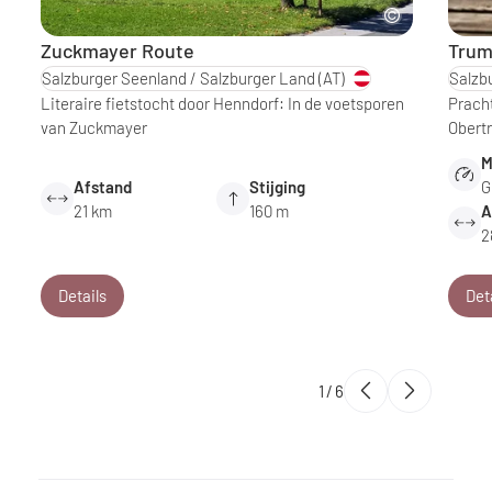
Zuckmayer Route
Trum
Salzburger Seenland / Salzburger Land
(AT)
Salzb
Literaire fietstocht door Henndorf: In de voetsporen
Pracht
van Zuckmayer
Obert
M
Afstand
Stijging
G
21 km
160 m
A
2
Details
Det
1
/
6