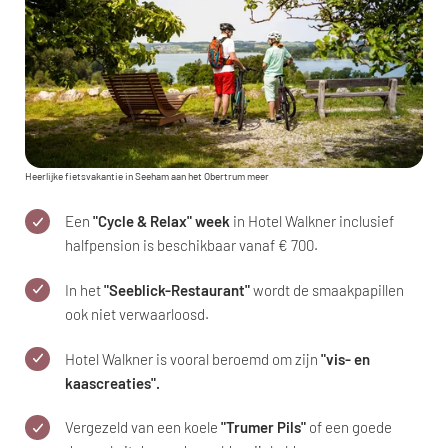
Heerlijke fietsvakantie in Seeham aan het Obertrum meer
Een
"Cycle & Relax" week
in Hotel Walkner inclusief
halfpension is beschikbaar vanaf € 700.
In het
"Seeblick-Restaurant"
wordt de smaakpapillen
ook niet verwaarloosd.
Hotel Walkner is vooral beroemd om zijn
"vis- en
kaascreaties".
Vergezeld van een koele
"Trumer Pils"
of een goede