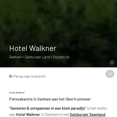
Hotel Walkner
Seeham / Salzburger Land / Oostenrijk
1
/
9
Terug naar overzicht
Hotel Walkner
Fietsvakantie in Seeham aan het Obertrummeer
"Genieten & ontspannen in een klein paradijs"
is het motto
van
Hotel Walkner
in Seeham in het
Salzburger Seenland
,