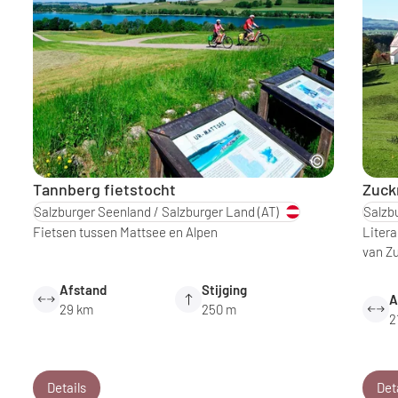
Tannberg fietstocht
Zuck
Salzburger Seenland / Salzburger Land
(AT)
Salzb
Fietsen tussen Mattsee en Alpen
Litera
van Z
Afstand
Stijging
A
29 km
250 m
2
Details
Det